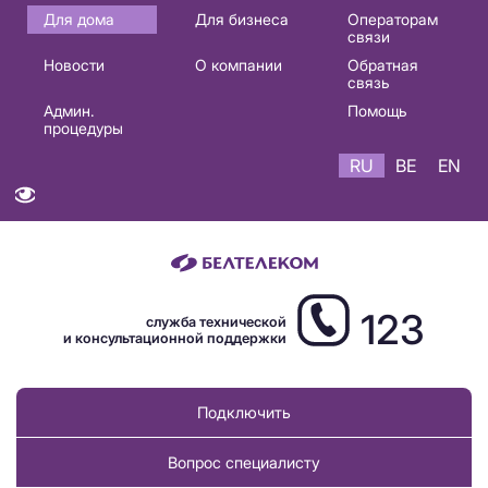
Основная
Для дома
Для бизнеса
Операторам
связи
навигация
Новости
О компании
Обратная
RU
связь
Админ.
Помощь
процедуры
RU
BE
EN
123
служба технической
и консультационной поддержки
Подключить
Вопрос специалисту