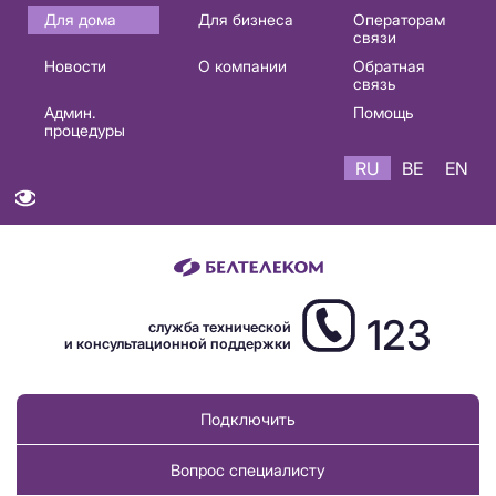
Основная
Для дома
Для бизнеса
Операторам
связи
навигация
Новости
О компании
Обратная
RU
связь
Админ.
Помощь
процедуры
RU
BE
EN
123
служба технической
и консультационной поддержки
Подключить
Вопрос специалисту