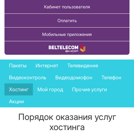
Кабинет пользователя
Оплатить
Мобильные приложения
Купить товар
Private
Пакеты
Интернет
Телевидение
services
Видеоконтроль
Видеодомофон
Телефон
menu
Хостинг
Мой город
Прочие услуги
Акции
Порядок оказания услуг
хостинга