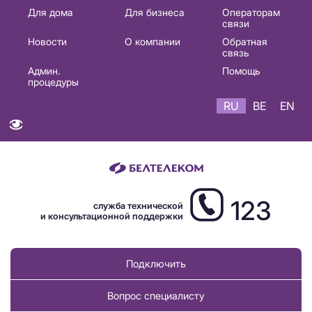
Основная
Для дома
Для бизнеса
Операторам
связи
навигация
Новости
О компании
Обратная
RU
связь
Админ.
Помощь
процедуры
RU
BE
EN
123
служба технической
и консультационной поддержки
Подключить
Вопрос специалисту