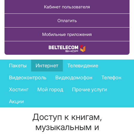
Кабинет пользователя
Оплатить
Мобильные приложения
Купить товар
Private
Пакеты
Интернет
Телевидение
services
Видеоконтроль
Видеодомофон
Телефон
menu
Хостинг
Мой город
Прочие услуги
Акции
Доступ к книгам,
музыкальным и