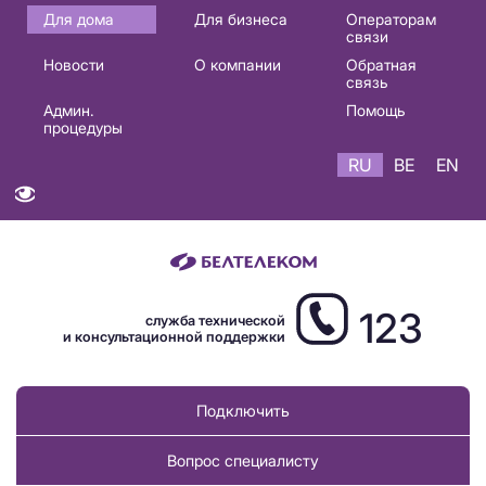
Основная
Для дома
Для бизнеса
Операторам
связи
навигация
Новости
О компании
Обратная
RU
связь
Админ.
Помощь
процедуры
RU
BE
EN
123
служба технической
и консультационной поддержки
Подключить
Вопрос специалисту