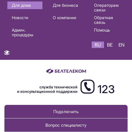
Основная
Для дома
Для бизнеса
Операторам
связи
навигация
Новости
О компании
Обратная
RU
связь
Админ.
Помощь
процедуры
RU
BE
EN
123
служба технической
и консультационной поддержки
Подключить
Вопрос специалисту