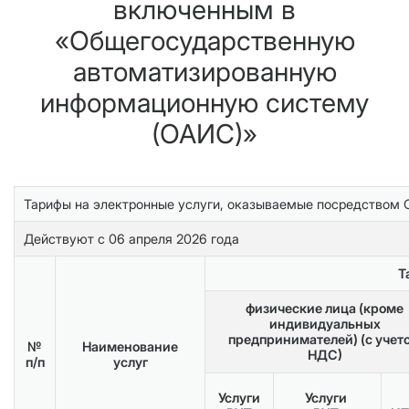
включенным в
«Общегосударственную
автоматизированную
информационную систему
(ОАИС)»
Тарифы на электронные услуги, оказываемые посредством
Действуют с 06 апреля 2026 года
Т
физические лица (кроме
индивидуальных
предпринимателей) (с учет
№
Наименование
НДС)
п/п
услуг
Услуги
Услуги