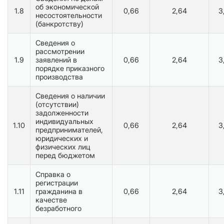
об экономической
1.8
0,66
2,64
3
несостоятельности
(банкротству)
Сведения о
рассмотрении
1.9
заявлений в
0,66
2,64
3
порядке приказного
производства
Сведения о наличии
(отсутствии)
задолженности
индивидуальных
1.10
0,66
2,64
3
предпринимателей,
юридических и
физических лиц
перед бюджетом
Справка о
регистрации
1.11
гражданина в
0,66
2,64
3
качестве
безработного