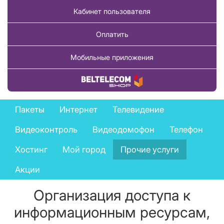
Кабинет пользователя
Оплатить
Мобильные приложения
Купить товар
Private
Пакеты
Интернет
Телевидение
services
Видеоконтроль
Видеодомофон
Телефон
menu
Хостинг
Мой город
Прочие услуги
Акции
Организация доступа к
информационным ресурсам,