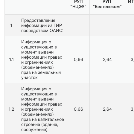
РУП
РУП
ИТ
"НЦЭУ"
"Белтелеком"
Предоставление
1
информации из ГИР
посредством ОАИС:
Информация о
существующих в
момент выдачи
информации правах
1.1
0,66
2,64
3
и ограничениях
(обременениях)
прав на земельный
участок
Информация о
существующих в
момент выдачи
информации правах
1.2
и ограничениях
0,66
2,64
3
(обременениях)
прав на капитальное
строение (здание,
сооружение)