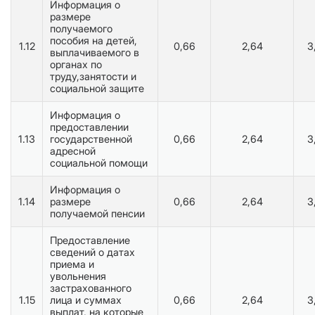
Информация о
размере
получаемого
пособия на детей,
1.12
0,66
2,64
3
выплачиваемого в
органах по
труду,занятости и
социальной защите
Информация о
предоставлении
1.13
государственной
0,66
2,64
3
адресной
социальной помощи
Информация о
1.14
размере
0,66
2,64
3
получаемой пенсии
Предоставление
сведений о датах
приема и
увольнения
застрахованного
1.15
лица и суммах
0,66
2,64
3
выплат, на которые