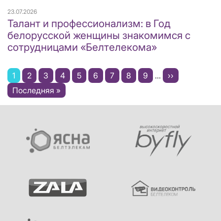
23.07.2026
Талант и профессионализм: в Год
белорусской женщины знакомимся с
сотрудницами «Белтелекома»
Нумерация
Текущая
1
Page
2
Page
3
Page
4
Page
5
Page
6
Page
7
Page
8
Page
9
…
Следующая
››
страниц
страница
Последняя
Последняя »
страница
страница