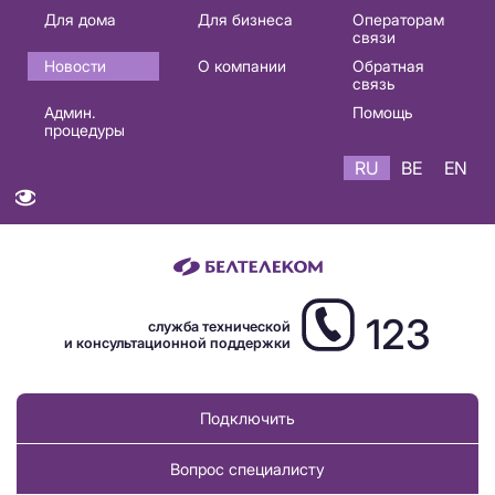
Основная
Для дома
Для бизнеса
Операторам
связи
навигация
Новости
О компании
Обратная
RU
связь
Админ.
Помощь
процедуры
RU
BE
EN
123
служба технической
и консультационной поддержки
Подключить
Вопрос специалисту