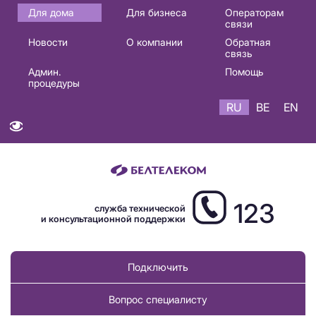
Основная
Для дома
Для бизнеса
Операторам
связи
навигация
Новости
О компании
Обратная
RU
связь
Админ.
Помощь
процедуры
RU
BE
EN
123
служба технической
и консультационной поддержки
Подключить
Вопрос специалисту