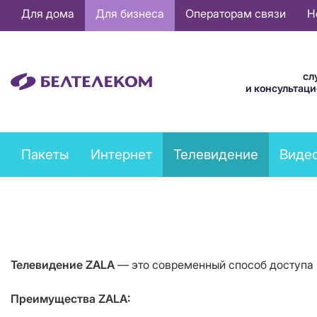
Основная
Для дома
Для бизнеса
Операторам связи
Н
навигация
RU
сл
и консультац
Business
Пакеты
Интернет
Телевидение
Виде
services
menu
Телевидение
ZALA
— это современный способ доступа 
Преимущества
ZALA
: