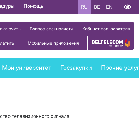
цедуры
Помощь
RU
BE
EN
дключить
Вопрос специалисту
Кабинет пользователя
латить
Мобильные приложения
Купить товар
Мой университет
Госзакупки
Прочие услу
тво телевизионного сигнала.