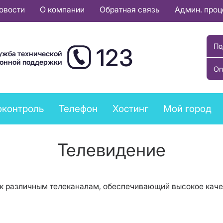
овости
О компании
Обратная связь
Админ. про
По
123
ужба технической
ионной поддержки
Оп
оконтроль
Телефон
Хостинг
Мой город
Телевидение
к различным телеканалам, обеспечивающий высокое качес