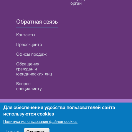
орган
Обратная связь
Контакты
Пресс-центр
Офисы продаж
Обращения
граждан и
юридических лиц
Вопрос
специалисту
РУП «Белтелеком». УНП 101007741
Для обеспечения удобства пользователей сайта
используются cookies
Политика использования файлов cookies
Поиск
Принять
Отклонить