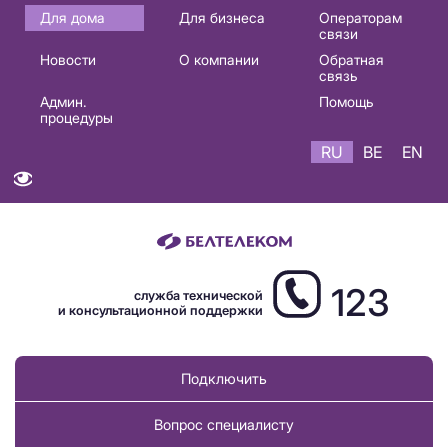
Основная
Для дома
Для бизнеса
Операторам
связи
навигация
Новости
О компании
Обратная
RU
связь
Админ.
Помощь
процедуры
RU
BE
EN
123
служба технической
и консультационной поддержки
Подключить
Вопрос специалисту