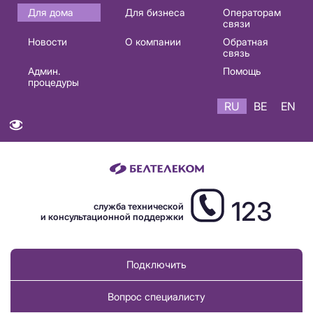
Основная
Для дома
Для бизнеса
Операторам
связи
навигация
Новости
О компании
Обратная
RU
связь
Админ.
Помощь
процедуры
RU
BE
EN
123
служба технической
и консультационной поддержки
Подключить
Вопрос специалисту