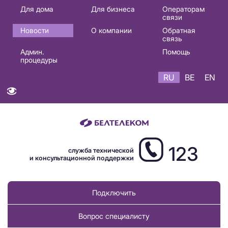
Основная
Для дома
Для бизнеса
Операторам
связи
навигация
Новости
О компании
Обратная
RU
связь
Админ.
Помощь
процедуры
RU
BE
EN
123
служба технической
и консультационной поддержки
Подключить
Вопрос специалисту