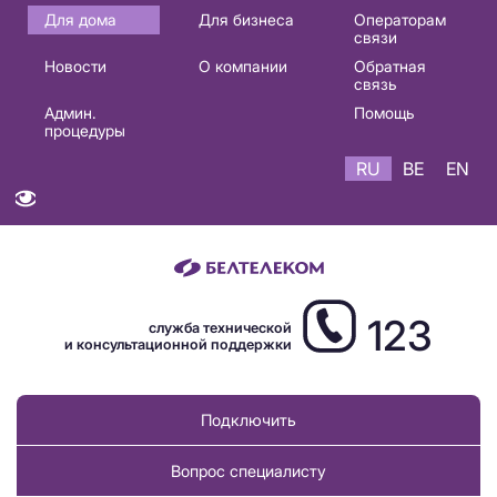
Основная
Для дома
Для бизнеса
Операторам
связи
навигация
Новости
О компании
Обратная
RU
связь
Админ.
Помощь
процедуры
RU
BE
EN
123
служба технической
и консультационной поддержки
Подключить
Вопрос специалисту