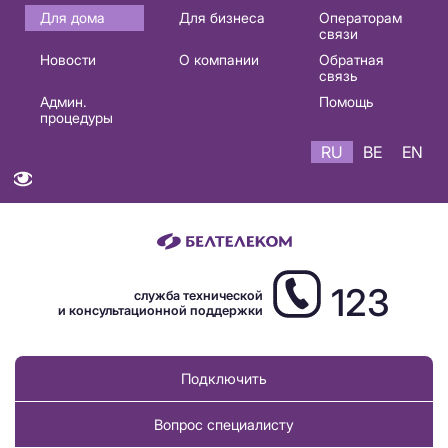
Основная
Для дома
Для бизнеса
Операторам
связи
навигация
Новости
О компании
Обратная
RU
связь
Админ.
Помощь
процедуры
RU
BE
EN
123
служба технической
и консультационной поддержки
Подключить
Вопрос специалисту