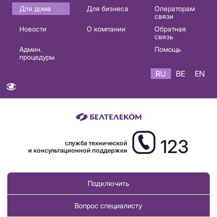
Основная
Для дома
Для бизнеса
Операторам
связи
навигация
Новости
О компании
Обратная
RU
связь
Админ.
Помощь
процедуры
RU
BE
EN
123
служба технической
и консультационной поддержки
Подключить
Вопрос специалисту