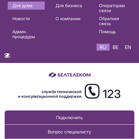
Основная
Для дома
Для бизнеса
Операторам
связи
навигация
Новости
О компании
Обратная
RU
связь
Админ.
Помощь
процедуры
RU
BE
EN
123
служба технической
и консультационной поддержки
Подключить
Вопрос специалисту