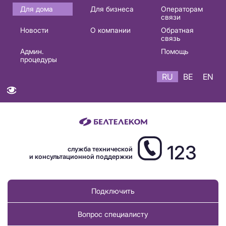
Основная
Для дома
Для бизнеса
Операторам
связи
навигация
Новости
О компании
Обратная
RU
связь
Админ.
Помощь
процедуры
RU
BE
EN
123
служба технической
и консультационной поддержки
Подключить
Вопрос специалисту