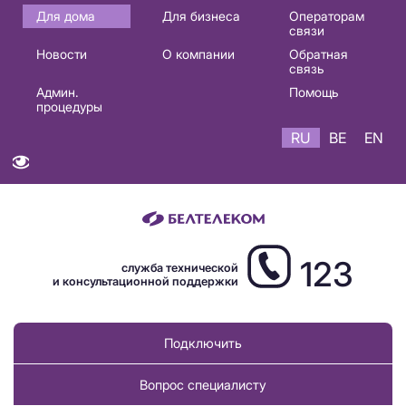
Основная
Для дома
Для бизнеса
Операторам
связи
навигация
Новости
О компании
Обратная
RU
связь
Админ.
Помощь
процедуры
RU
BE
EN
123
служба технической
и консультационной поддержки
Подключить
Вопрос специалисту