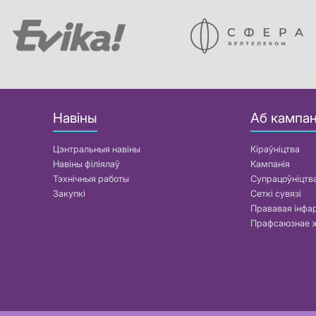
Навіны
Аб кампан
Цэнтральныя навіны
Кіраўніцтва
Навіны філіялаў
Кампанія
Тэхнічныя работы
Супрацоўніцтв
Закупкі
Сеткі сувязі
Прававая інф
Прафсаюзнае 