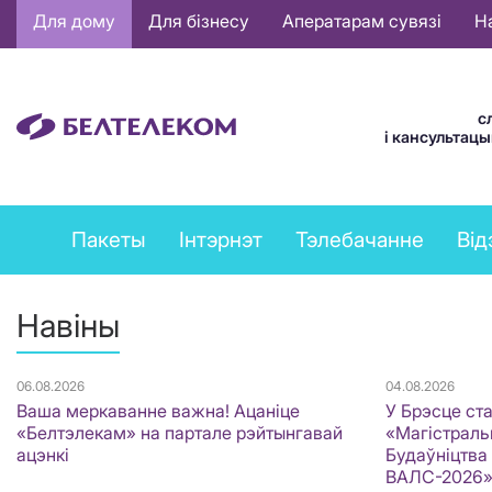
Основная
Для дому
Для бізнесу
Аператарам сувязі
Н
навигация
BE
с
і кансультац
Private
Пакеты
Інтэрнэт
Тэлебачанне
Від
services
menu
Навіны
06.08.2026
04.08.2026
Ваша меркаванне важна! Ацаніце
У Брэсце ст
«Белтэлекам» на партале рэйтынгавай
«Магістральн
ацэнкі
Будаўніцтва
ВАЛС-2026