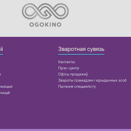
іі
Зваротная сувязь
Кантакты
Прэс-цэнтр
а
Офісы продажаў
Звароты грамадзян і юрыдычных асоб
армацыя
Пытанне спецыялісту
жыццё