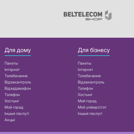
Для дому
Для бізнесу
Пакеты
Пакеты
Інтэрнэт
Інтэрнэт
Тэлебачанне
Тэлебачанне
Відэакантроль
Відэакантроль
Відэадамафон
Тэлефон
Тэлефон
Хостынг
Хостынг
Мой горад
Мой горад
Мой універсітэт
Іншыя паслугі
Іншыя паслугі
Акцыі