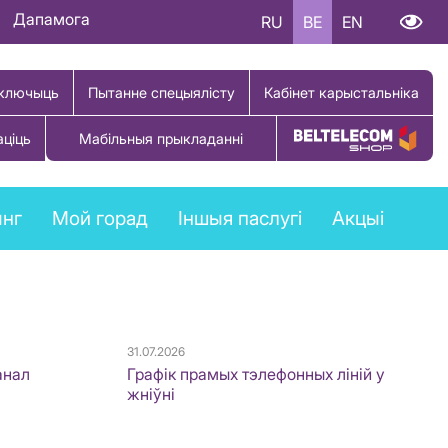
Дапамога
RU
BE
EN
ключыць
Пытанне спецыялісту
Кабінет карыстальніка
аціць
Мабільныя прыкладанні
Купіць тавар
ынг
Мой горад
Іншыя паслугі
Акцыі
31.07.2026
анал
Графік прамых тэлефонных ліній у
жніўні