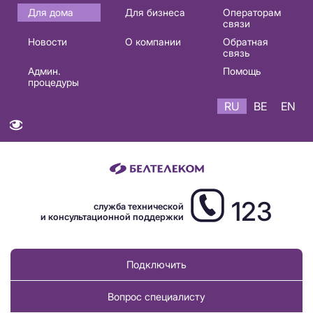
Основная
Для дома
Для бизнеса
Операторам
связи
навигация
Новости
О компании
Обратная
RU
связь
Админ.
Помощь
процедуры
RU
BE
EN
123
служба технической
и консультационной поддержки
Подключить
Вопрос специалисту