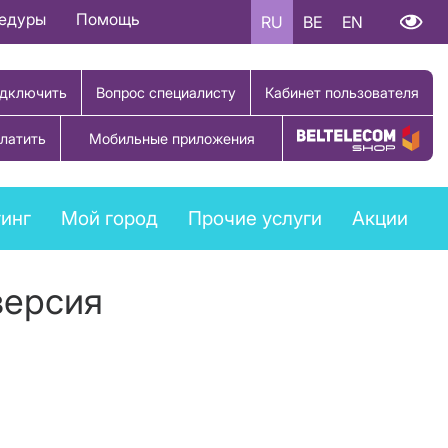
цедуры
Помощь
RU
BE
EN
дключить
Вопрос специалисту
Кабинет пользователя
латить
Мобильные приложения
Купить товар
инг
Мой город
Прочие услуги
Акции
версия