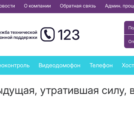
овости
О компании
Обратная связь
Админ. про
По
123
ужба технической
ионной поддержки
Оп
еоконтроль
Видеодомофон
Телефон
Хост
дущая, утратившая силу, 