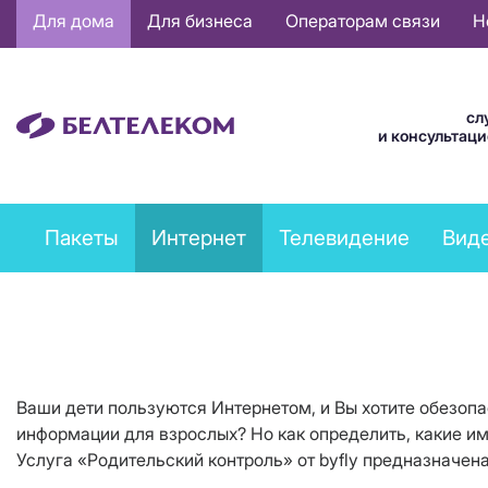
Основная
Для дома
Для бизнеса
Операторам связи
Н
навигация
RU
сл
и консультац
Private
Пакеты
Интернет
Телевидение
Вид
services
menu
Ваши дети пользуются Интернетом, и Вы хотите обезопас
информации для взрослых? Но как определить, какие им
Услуга «Родительский контроль» от byfly предназначен