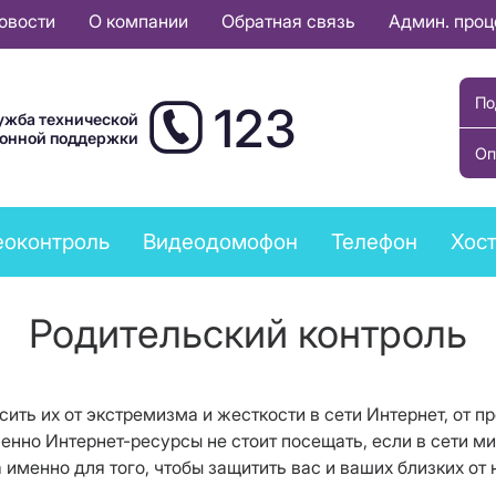
овости
О компании
Обратная связь
Админ. про
По
123
ужба технической
ионной поддержки
Оп
еоконтроль
Видеодомофон
Телефон
Хост
Родительский контроль
ить их от экстремизма и жесткости в сети Интернет, от пр
енно Интернет-ресурсы не стоит посещать, если в сети м
а именно для того, чтобы защитить вас и ваших близких о