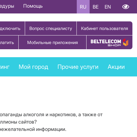
цедуры
Помощь
RU
BE
EN
дключить
Вопрос специалисту
Кабинет пользователя
латить
Мобильные приложения
Купить товар
инг
Мой город
Прочие услуги
Акции
опаганды алкоголя и наркотиков, а также от
иллионы сайтов?
т нежелательной информации.