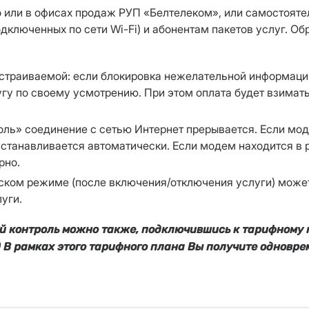
 или в офисах продаж РУП «Белтелеком», или самостоятел
одключенных по сети Wi-Fi) и абонентам пакетов услуг. 
страиваемой: если блокировка нежелательной информации 
 по своему усмотрению. При этом оплата будет взиматься
роль» соединение с сетью Интернет прерывается. Если мо
 устанавливается автоматически. Если модем находится в
рно.
ском режиме (после включения/отключения услуги) может
уги.
й контроль можно также, подключившись к тарифному п
 В рамках этого тарифного плана Вы получите одноврем