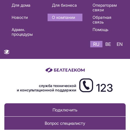
Основная
Для дома
Для бизнеса
Операторам
связи
навигация
Новости
О компании
Обратная
RU
связь
Админ.
Помощь
процедуры
RU
BE
EN
123
служба технической
и консультационной поддержки
Подключить
Вопрос специалисту