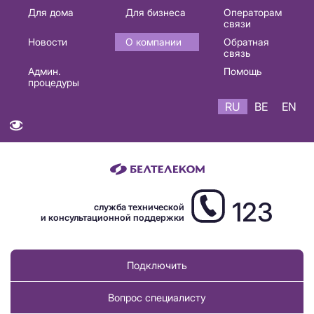
Основная
Для дома
Для бизнеса
Операторам
связи
навигация
Новости
О компании
Обратная
RU
связь
Админ.
Помощь
процедуры
RU
BE
EN
123
служба технической
и консультационной поддержки
Подключить
Вопрос специалисту