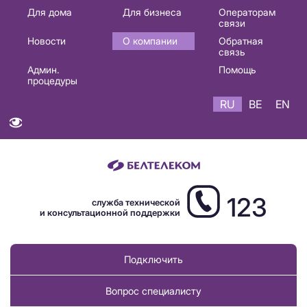
Основная
Для дома
Для бизнеса
Операторам
связи
навигация
Новости
О компании
Обратная
RU
связь
Админ.
Помощь
процедуры
RU
BE
EN
123
служба технической
и консультационной поддержки
Подключить
Вопрос специалисту