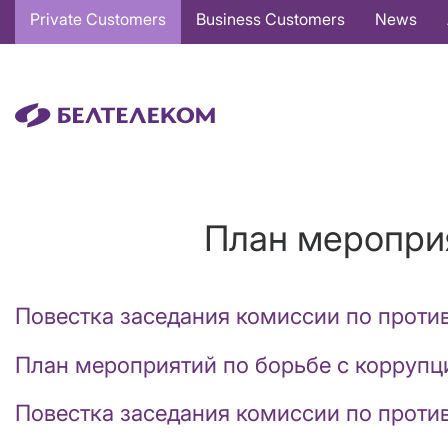
Основная
Private Customers
Business Customers
News
навигация
EN
План мероприя
Повестка заседания комиссии по проти
План мероприятий по борьбе с коррупц
Повестка заседания комиссии по проти