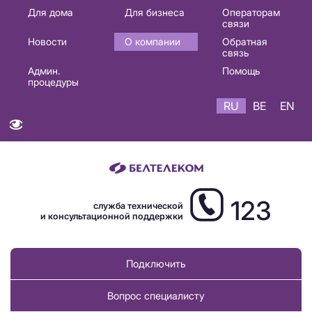
Основная
Для дома
Для бизнеса
Операторам
связи
навигация
Новости
О компании
Обратная
RU
связь
Админ.
Помощь
процедуры
RU
BE
EN
123
служба технической
и консультационной поддержки
Подключить
Вопрос специалисту