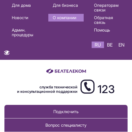
Основная
Для дома
Для бизнеса
Операторам
связи
навигация
Новости
О компании
Обратная
RU
связь
Админ.
Помощь
процедуры
RU
BE
EN
123
служба технической
и консультационной поддержки
Подключить
Вопрос специалисту