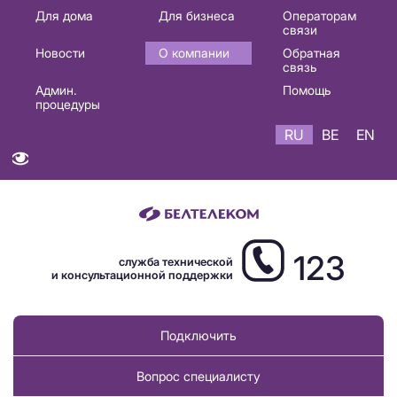
Основная
Для дома
Для бизнеса
Операторам
связи
навигация
Новости
О компании
Обратная
RU
связь
Админ.
Помощь
процедуры
RU
BE
EN
123
служба технической
и консультационной поддержки
Подключить
Вопрос специалисту