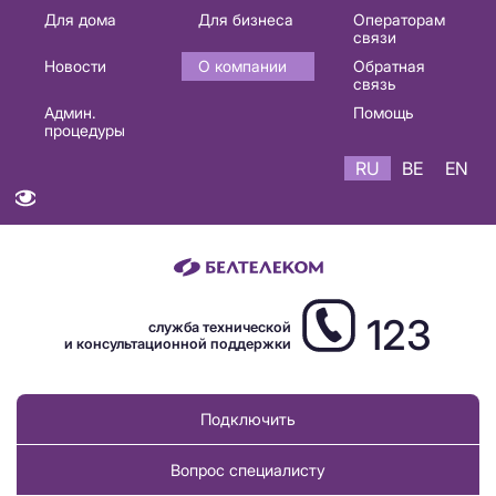
Основная
Для дома
Для бизнеса
Операторам
связи
навигация
Новости
О компании
Обратная
RU
связь
Админ.
Помощь
процедуры
RU
BE
EN
123
служба технической
и консультационной поддержки
Подключить
Вопрос специалисту