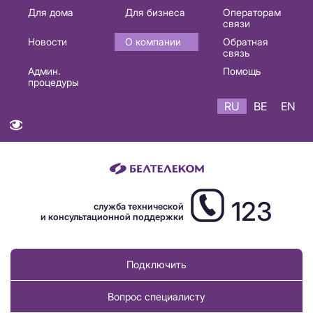
Основная
Для дома
Для бизнеса
Операторам
связи
навигация
Новости
О компании
Обратная
RU
связь
Админ.
Помощь
процедуры
RU
BE
EN
123
служба технической
и консультационной поддержки
Подключить
Вопрос специалисту