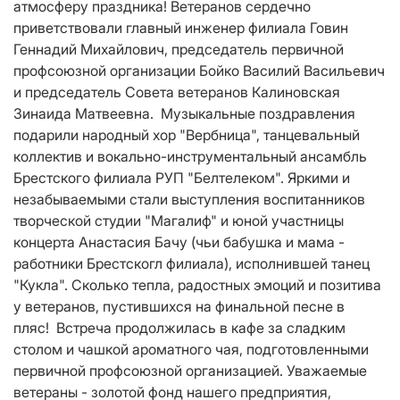
атмосферу праздника! Ветеранов сердечно
приветствовали главный инженер филиала Говин
Геннадий Михайлович, председатель первичной
профсоюзной организации Бойко Василий Васильевич
и председатель Совета ветеранов Калиновская
Зинаида Матвеевна. Музыкальные поздравления
подарили народный хор "Вербница", танцевальный
коллектив и вокально-инструментальный ансамбль
Брестского филиала РУП "Белтелеком". Яркими и
незабываемыми стали выступления воспитанников
творческой студии "Магалиф" и юной участницы
концерта Анастасия Бачу (чьи бабушка и мама -
работники Брестскогл филиала), исполнившей танец
"Кукла". Сколько тепла, радостных эмоций и позитива
у ветеранов, пустившихся на финальной песне в
пляс! Встреча продолжилась в кафе за сладким
столом и чашкой ароматного чая, подготовленными
первичной профсоюзной организацией. Уважаемые
ветераны - золотой фонд нашего предприятия,