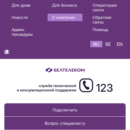
Основная
Для дома
Для бизнеса
Операторам
связи
навигация
Новости
О компании
Обратная
RU
связь
Админ.
Помощь
процедуры
RU
BE
EN
123
служба технической
и консультационной поддержки
Подключить
Вопрос специалисту