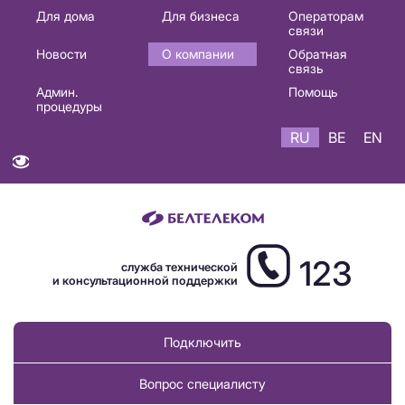
Основная
Для дома
Для бизнеса
Операторам
связи
навигация
Новости
О компании
Обратная
RU
связь
Админ.
Помощь
процедуры
RU
BE
EN
123
служба технической
и консультационной поддержки
Подключить
Вопрос специалисту