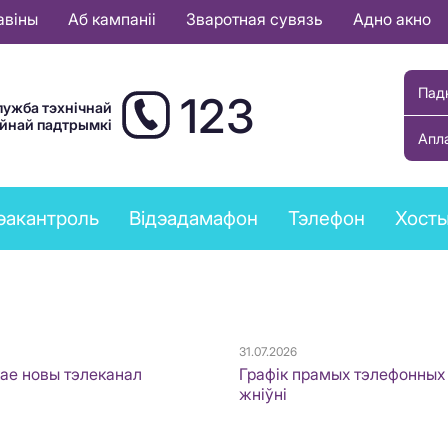
авіны
Аб кампаніі
Зваротная сувязь
Адно акно
Пад
123
лужба тэхнічнай
ыйнай падтрымкі
Апл
эакантроль
Відэадамафон
Тэлефон
Хост
31.07.2026
ае новы тэлеканал
Графік прамых тэлефонных 
жніўні