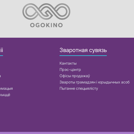
іі
Зваротная сувязь
Кантакты
Прэс-цэнтр
а
Офісы продажаў
Звароты грамадзян і юрыдычных асоб
армацыя
Пытанне спецыялісту
жыццё