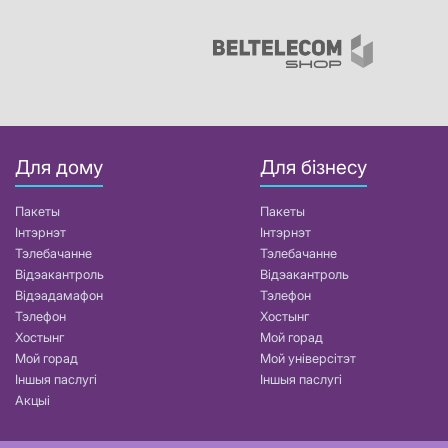
Для дому
Для бізнесу
Пакеты
Пакеты
Інтэрнэт
Інтэрнэт
Тэлебачанне
Тэлебачанне
Відэакантроль
Відэакантроль
Відэадамафон
Тэлефон
Тэлефон
Хостынг
Хостынг
Мой горад
Мой горад
Мой універсітэт
Іншыя паслугі
Іншыя паслугі
Акцыі