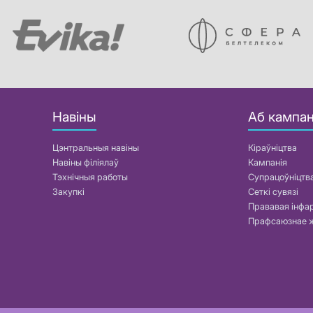
Навіны
Аб кампан
Цэнтральныя навіны
Кіраўніцтва
Навіны філіялаў
Кампанія
Тэхнічныя работы
Супрацоўніцтв
Закупкі
Сеткі сувязі
Прававая інф
Прафсаюзнае 