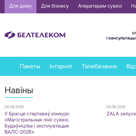
Основная
Для дому
Для бізнесу
Аператарам сувязі
Н
навигация
BE
с
і кансультац
Private
Пакеты
Інтэрнэт
Тэлебачанне
Від
services
menu
Навіны
04.08.2026
03.08.2026
У Брэсце стартаваў конкурс
ZALA запуск
«Магістральныя лініі сувязі.
Будаўніцтва і эксплуатацыя
ВАЛС-2026»