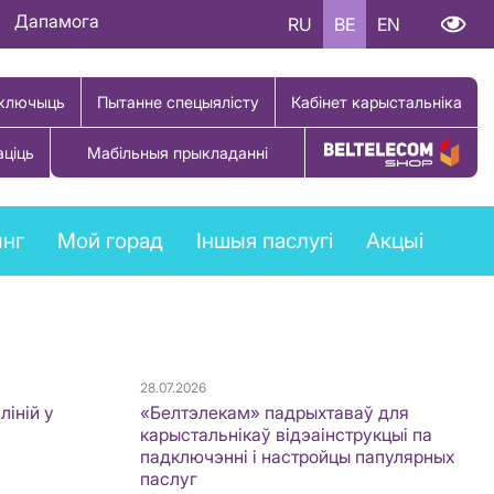
Дапамога
RU
BE
EN
ключыць
Пытанне спецыялісту
Кабінет карыстальніка
аціць
Мабільныя прыкладанні
Купіць тавар
ынг
Мой горад
Іншыя паслугі
Акцыі
28.07.2026
ліній у
«Белтэлекам» падрыхтаваў для
карыстальнікаў відэаінструкцыі па
падключэнні і настройцы папулярных
паслуг