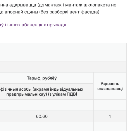
вінна адкрывацца (дэмантаж і мантаж шклопакета не
 апорнай сцяны (без разборкі вент-фасада).
ў і іншых абаненцкіх прылад»
Тарыф, рублёў
Узровень
складанасці
фізічныя асобы (акрамя індывідуальных
прадпрымальнікаў) (з улікам ПДВ)
60.60
1