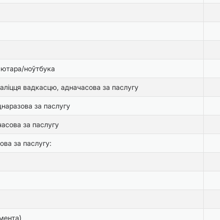
'ютара/ноўтбука
аліцця вадкасцю, адначасова за паслугу
наразова за паслугу
асова за паслугу
ова за паслугу:
мента)