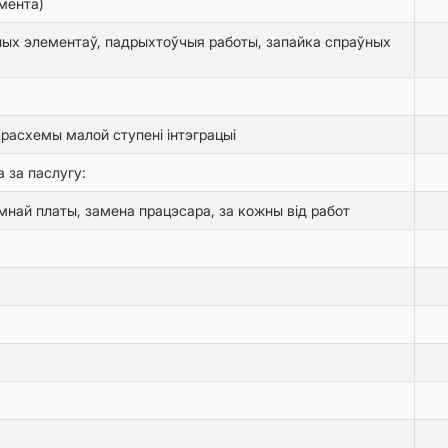
мента)
ых элементаў, падрыхтоўчыя работы, запайка спраўных
расхемы малой ступені інтэграцыі
 за паслугу:
мнай платы, замена працэсара, за кожны від работ