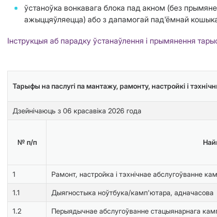
ўстаноўка вонкавага блока пад акном (без прымяне
ажыццяўляецца) або з дапамогай пад'ёмнай кошыка 
Інструкцыя аб парадку ўстанаўлення і прымянення тары
Тарыфы на паслугі па мантажу, рамонту, настройкi і тэхні
Дзейнічаюць з 06 красавіка 2026 года
№ п/п
Най
1
Рамонт, настройка і тэхнічнае абслугоўванне ка
1.1
Дыягностыка ноўтбука/камп'ютара, адначасова
1.2
Перыядычнае абслугоўванне стацыянарнага камп