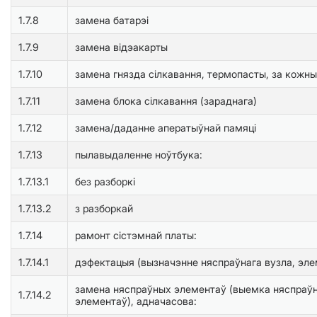
1.7.8
замена батарэі
1.7.9
замена відэакарты
1.7.10
замена гнязда ciлкавання, термопасты, за кожны
1.7.11
замена блока ciлкавання (зараднага)
1.7.12
замена/даданне аператыўнай памяці
1.7.13
пылавыдаленне ноўтбука:
1.7.13.1
без разборкі
1.7.13.2
з разборкай
1.7.14
рамонт ciстэмнай платы:
1.7.14.1
дэфектацыя (вызначэнне няспраўнага вузла, эле
замена няспраўных элементаў (выемка няспраўн
1.7.14.2
элементаў), адначасова: