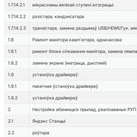
1.7.14.2.1
мікрасхемы вялікай ступені інтэграцыі
1.7.14.2.2
рэзістара, кандэнсатара
1.7.14.2.3
транзістара, замена раздымаў USB/HDMI/Гук, мік
1.8
Рамонт манітора камп'ютара, адначасова:
1.8.1
рамонт блока сiлкавання манітора, замена лямпа
1.8.2
замена экрана (матрыца, дысплей)
1.9
устаноўка драйвераў:
1.9.1
пакетная ўстаноўка драйвераў
1.9.2
устаноўка драйвераў
2
Настройка абаненцкіх прылад, рэалізаваных РУП
2.1
Яндэкс Станцыі
2.2
роўтара