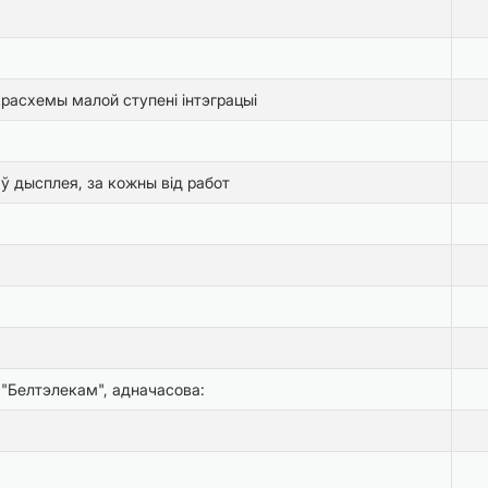
расхемы малой ступені інтэграцыі
ў дысплея, за кожны від работ
 "Белтэлекам", адначасова: