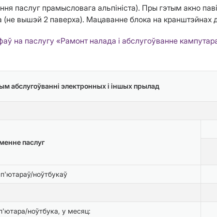
ння паслуг прамысловага альпініста). Пры гэтым акно па
(не вышэй 2 паверха). Мацаванне блока на кранштэйнах да
фаў на паслугу «Рамонт налада і абслугоўванне кампутара
чным абслугоўванні электронных і іншых прылад
менне паслуг
мп'ютараў/ноўтбукаў
'ютара/ноўтбука, у месяц: