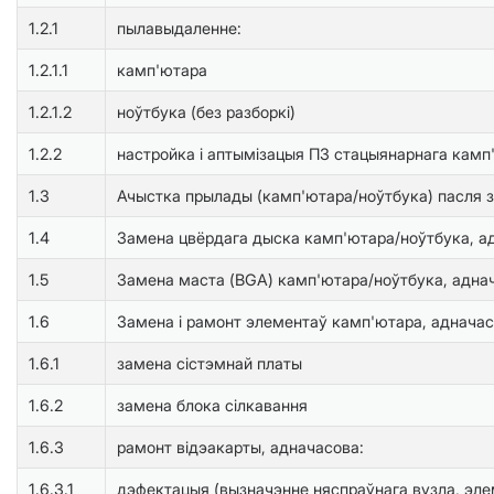
1.2.1
пылавыдаленне:
1.2.1.1
камп'ютара
1.2.1.2
ноўтбука (без разборкі)
1.2.2
настройка і аптымізацыя ПЗ стацыянарнага камп
1.3
Ачыстка прылады (камп'ютара/ноўтбука) пасля з
1.4
Замена цвёрдага дыска камп'ютара/ноўтбука, ад
1.5
Замена маста (BGA) камп'ютара/ноўтбука, аднач
1.6
Замена і рамонт элементаў камп'ютара, адначас
1.6.1
замена сістэмнай платы
1.6.2
замена блока сілкавання
1.6.3
рамонт відэакарты, адначасова:
1.6.3.1
дэфектацыя (вызначэнне няспраўнага вузла, эле