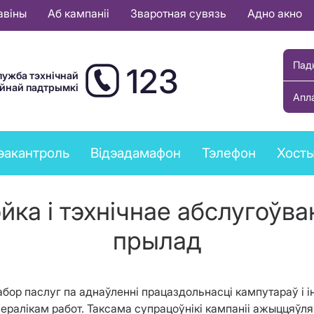
авіны
Аб кампаніі
Зваротная сувязь
Адно акно
Пад
123
лужба тэхнічнай
ыйнай падтрымкі
Апл
эакантроль
Відэадамафон
Тэлефон
Хост
йка і тэхнічнае абслугоўва
прылад
бор паслуг па аднаўленні працаздольнасці кампутараў і і
ералікам работ. Таксама супрацоўнікі кампаніі ажыццяўля