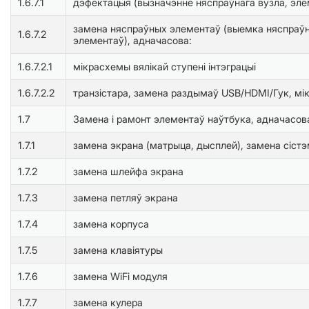
1.6.7.1
дэфектацыя (вызначэнне няспраўнага вузла, эле
замена няспраўных элементаў (выемка няспраўн
1.6.7.2
элементаў), адначасова:
1.6.7.2.1
мікрасхемы вялікай ступені інтэграцыі
1.6.7.2.2
транзістара, замена раздымаў USB/HDMI/Гук, мік
1.7
Замена і рамонт элементаў наўтбука, адначасова
1.7.1
замена экрана (матрыца, дысплей), замена ciстэ
1.7.2
замена шлейфа экрана
1.7.3
замена петляў экрана
1.7.4
замена корпуса
1.7.5
замена клавіятуры
1.7.6
замена WiFi модуля
1.7.7
замена кулера