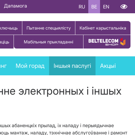
Дапамога
RU
BE
EN
ключыць
Пытанне спецыялісту
Кабінет карыстальніка
аціць
Мабільныя прыкладанні
Купіць тавар
ынг
Мой горад
Іншыя паслугі
Акцыі
нне электронных і іншых
ншых абаненцкіх прылад, іх наладу і перыядычнае
юць мантаж, наладу, тэхнічнае абслугоўванне і рамонт