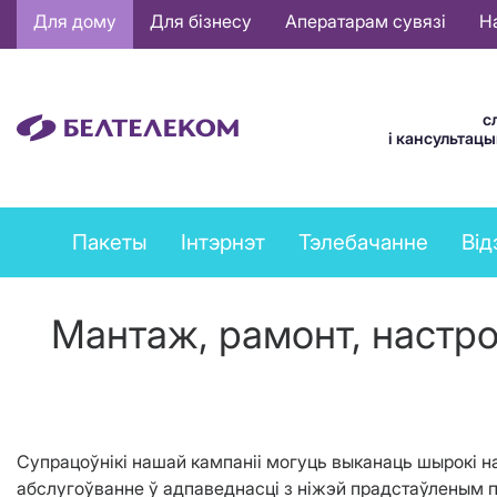
Основная
Для дому
Для бізнесу
Аператарам сувязі
Н
навигация
BE
с
і кансультац
Private
Пакеты
Інтэрнэт
Тэлебачанне
Від
services
menu
Мантаж, рамонт, настро
Супрацоўнікі нашай кампаніі могуць выканаць шырокі на
абслугоўванне ў адпаведнасці з ніжэй прадстаўленым п