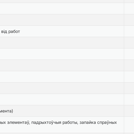
 від работ
мента)
ых элементаў, падрыхтоўчыя работы, запайка спраўных