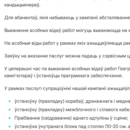
кандыцыянераў.
Для абанентаў, якія набываюць у кампаніі абсталяванне 
Выкананне асобных відаў работ могуць выканаюцца на х
На асобныя віды работ у рамках якіх ажыццяўляецца р
Заяўку на аказанне паслуг можна падаць у сэрвісным цэ
У цяперашні час па выкананні асобных відаў работ Геаг
камп'ютараў і ўстаноўцы праграмнага забеспячэння.
У рамках паслугі супрацоўнікі нашай кампаніі ажыццяў
ўстаноўку (пракладку) корабаў, дрэнажнага і медн
ўстаноўку (пракладку) межблочного і сілавога кабе
Прабіванне (свідраванне) аднаго адтуліны ў сцяне;
ўстаноўка ўнутранага блока пад столлю (10-20 см. 