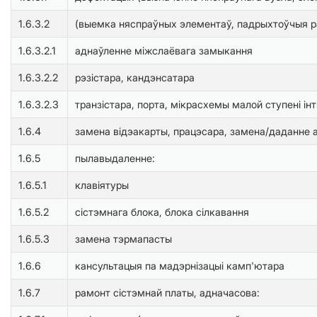
1.6.3.2
(выемка няспраўных элементаў, падрыхтоўчыя ра
1.6.3.2.1
аднаўленне міжслаёвага замыкання
1.6.3.2.2
рэзістара, кандэнсатара
1.6.3.2.3
транзістара, порта, мікрасхемы малой ступені ін
1.6.4
замена відэакарты, працэсара, замена/даданне а
1.6.5
пылавыдаленне:
1.6.5.1
клавіятуры
1.6.5.2
сiстэмнага блока, блока сілкавання
1.6.5.3
замена тэрмапасты
1.6.6
кансультацыя па мадэрнізацыі камп'ютара
1.6.7
рамонт сістэмнай платы, адначасова: