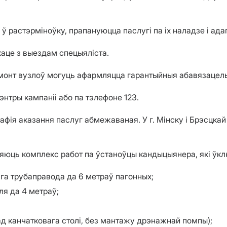
ў растэрміноўку, прапануюцца паслугі па іх наладзе і ада
аце з выездам спецыяліста.
амонт вузлоў могуць афармляцца гарантыйныя абавязацел
нтры кампаніі або па тэлефоне 123.
рафія аказання паслуг абмежаваная. У г. Мінску і Брэсцка
ляюць комплекс работ па ўстаноўцы кандыцыянера, які ўк
ага трубаправода да 6 метраў пагонных;
ля да 4 метраў;
ад канчатковага столі, без мантажу дрэнажнай помпы);