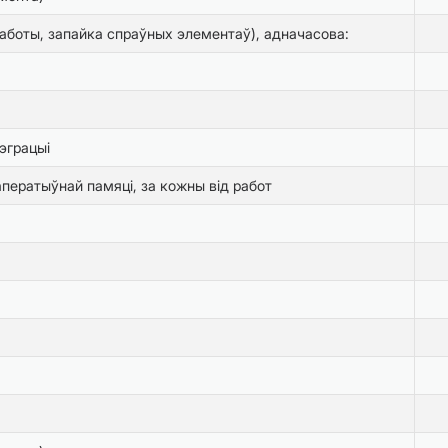
боты, запайка спраўных элементаў), адначасова:
тэграцыі
ператыўнай памяці, за кожны від работ