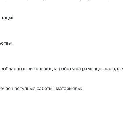
птацыі.
ьствы.
й вобласці не выконваюцца работы па рамонце і наладзе
лючае наступныя работы і матэрыялы: