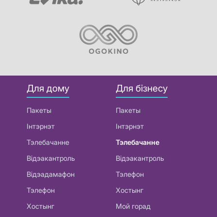
Для дому
Для бізнесу
Пакеты
Пакеты
Інтэрнэт
Інтэрнэт
Тэлебачанне
Тэлебачанне
Відэакантроль
Відэакантроль
Відэадамафон
Тэлефон
Тэлефон
Хостынг
Хостынг
Мой горад