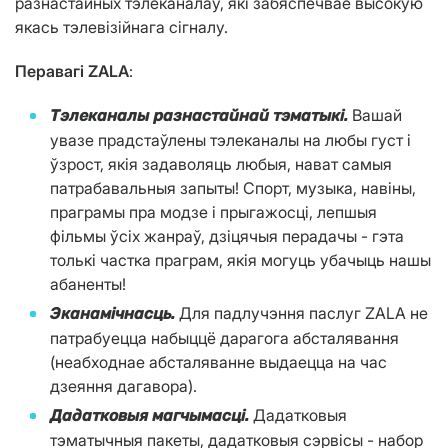
разнастайных тэлеканалаў, які забяспечвае высокую
якась тэлевізійнага сігналу.
Перавагі ZALA
:
Вашай
Тэлеканалы разнастайнай тэматыкі.
увазе прадстаўлены тэлеканалы на любы густ і
ўзрост, якія задаволяць любыя, нават самыя
патрабавальныя запыты! Спорт, музыка, навіны,
праграмы пра модзе і прыгажосці, лепшыя
фільмы ўсіх жанраў, дзіцячыя перадачы - гэта
толькі частка праграм, якія могуць убачыць нашы
абаненты!
Для падлучэння паслуг ZALA не
Эканамічнасць.
патрабуецца набыццё дарагога абсталявання
(неабходнае абсталяванне выдаецца на час
дзеяння дагавора).
Дадатковыя
Дадатковыя магчымасці.
тэматычныя пакеты, дадатковыя сэрвісы - набор