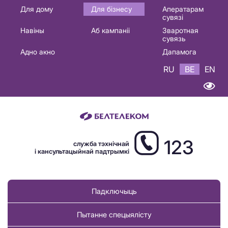
Основная
Для дому
Для бізнесу
Аператарам
сувязі
навигация
Навіны
Аб кампаніі
Зваротная
BE
сувязь
Адно акно
Дапамога
RU
BE
EN
123
служба тэхнічнай
і кансультацыйнай падтрымкі
Падключыць
Пытанне спецыялісту