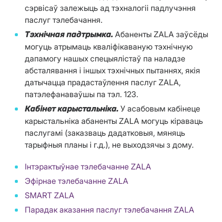
сэрвісаў залежыць ад тэхналогіі падлучэння
паслуг тэлебачання.
Абаненты ZALA заўсёды
Тэхнічная падтрымка.
могуць атрымаць кваліфікаваную тэхнічную
дапамогу нашых спецыялістаў па наладзе
абсталявання і іншых тэхнічных пытаннях, якія
датычацца прадастаўлення паслуг ZALA,
патэлефанаваўшы па тэл. 123.
У асабовым кабінеце
Кабінет карыстальніка.
карыстальніка абаненты ZALA могуць кіраваць
паслугамі (заказваць дадатковыя, мяняць
тарыфныя планы і г.д.), не выходзячы з дому.
Інтэрактыўнае тэлебачанне ZALA
Эфірнае тэлебачанне ZALA
SMART ZALA
Парадак аказання паслуг тэлебачання ZALA