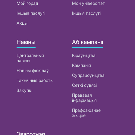
Мой горад
Мой універсітэт
Іншыя паслугі
Іншыя паслугі
Акцыі
Навіны
Аб кампаніі
Цэнтральныя
Кіраўніцтва
навіны
Кампанія
Навіны філіялаў
Супрацоўніцтва
Тэхнічныя работы
Сеткі сувязі
Закупкі
Прававая
інфармацыя
Прафсаюзнае
жыццё
Зваротная