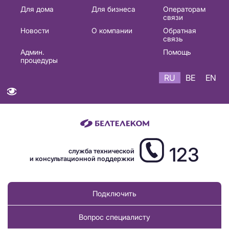
Основная
Для дома
Для бизнеса
Операторам
связи
навигация
Новости
О компании
Обратная
RU
связь
Админ.
Помощь
процедуры
RU
BE
EN
123
служба технической
и консультационной поддержки
Подключить
Вопрос специалисту