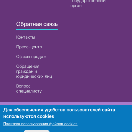
государственный
орган
Обратная связь
Контакты
Пресс-центр
Офисы продаж
Обращения
граждан и
юридических лиц
Вопрос
специалисту
РУП «Белтелеком». УНП 101007741
Для обеспечения удобства пользователей сайта
используются cookies
Политика использования файлов cookies
Поиск