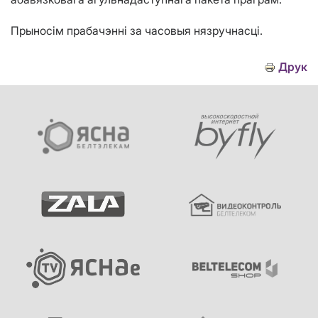
Прыносім прабачэнні за часовыя нязручнасці.
Друк