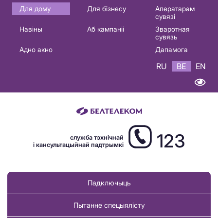
Основная
Для дому
Для бізнесу
Аператарам
сувязі
навигация
Навіны
Аб кампаніі
Зваротная
BE
сувязь
Адно акно
Дапамога
RU
BE
EN
123
служба тэхнічнай
і кансультацыйнай падтрымкі
Падключыць
Пытанне спецыялісту