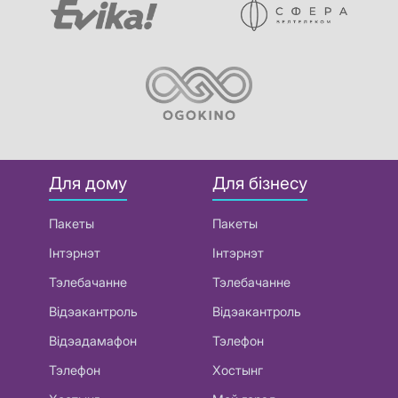
Для дому
Для бізнесу
Пакеты
Пакеты
Інтэрнэт
Інтэрнэт
Тэлебачанне
Тэлебачанне
Відэакантроль
Відэакантроль
Відэадамафон
Тэлефон
Тэлефон
Хостынг