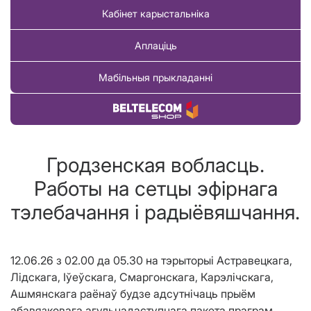
Кабінет карыстальніка
Аплаціць
Мабільныя прыкладанні
Купіць тавар
Гродзенская вобласць.
Работы на сетцы эфірнага
тэлебачання і радыёвяшчання.
12.06.26 з 02.00 да 05.30 на тэрыторыi Астравецкага,
Лідскага, Іўеўскага, Смаргонскага, Карэлічскага,
Ашмянскага раёнаў будзе адсутнічаць прыём
абавязковага агульнадаступнага пакета праграм.