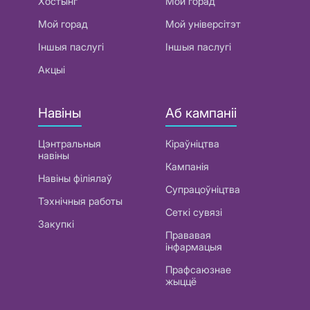
Хостынг
Мой горад
Мой горад
Мой універсітэт
Іншыя паслугі
Іншыя паслугі
Акцыі
Навіны
Аб кампаніі
Цэнтральныя
Кіраўніцтва
навіны
Кампанія
Навіны філіялаў
Супрацоўніцтва
Тэхнічныя работы
Сеткі сувязі
Закупкі
Прававая
інфармацыя
Прафсаюзнае
жыццё