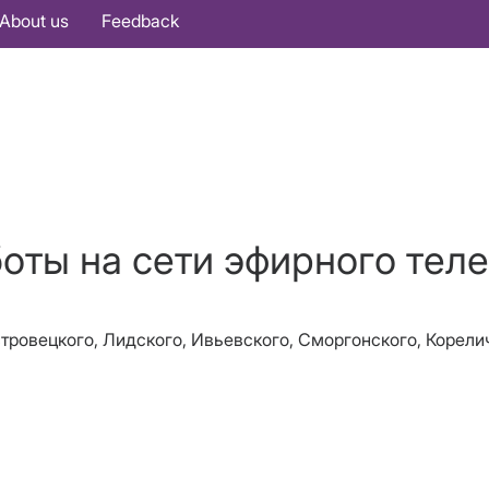
About us
Feedback
боты на сети эфирного тел
стровецкого, Лидского, Ивьевского, Сморгонского, Корели