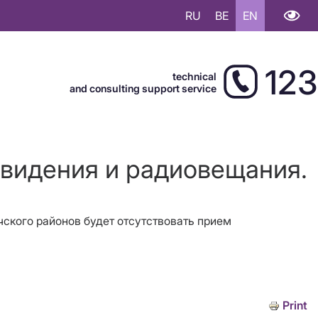
RU
BE
EN
123
technical
and consulting support service
евидения и радиовещания.
чского районов будет отсутствовать прием
Print