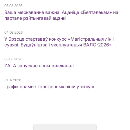
06.08.2026
Ваша меркаванне важна! Ацаніце «Белтэлекам» на
партале рэйтынгавай ацэнкі
04.08.2026
У Брэсце стартаваў конкурс «Магістральныя лініі
сувязі. Будаўніцтва і эксплуатацыя ВАЛС-2026»
03.08.2026
ZALA запускае новы тэлеканал
31.07.2026
Графік прамых тэлефонных ліній у жніўні