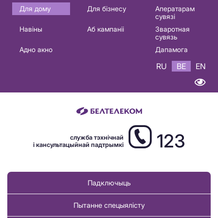
Основная
Для дому
Для бізнесу
Аператарам
сувязі
навигация
Навіны
Аб кампаніі
Зваротная
BE
сувязь
Адно акно
Дапамога
RU
BE
EN
123
служба тэхнічнай
і кансультацыйнай падтрымкі
Падключыць
Пытанне спецыялісту