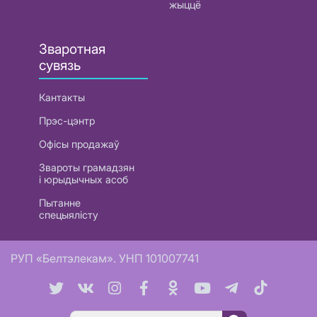
жыццё
Зваротная
сувязь
Кантакты
Прэс-цэнтр
Офісы продажаў
Звароты грамадзян
і юрыдычных асоб
Пытанне
спецыялісту
РУП «Белтэлекам». УНП 101007741
Пошук