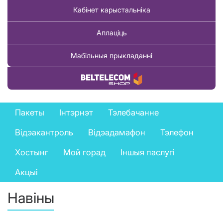
Кабінет карыстальніка
Аплаціць
Мабільныя прыкладанні
Купіць тавар
Private
Пакеты
Інтэрнэт
Тэлебачанне
services
Відэакантроль
Відэадамафон
Тэлефон
menu
Хостынг
Мой горад
Іншыя паслугі
Акцыі
Навіны