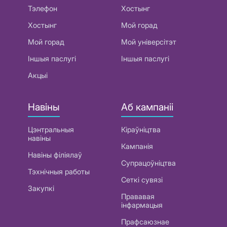
Тэлефон
Хостынг
Хостынг
Мой горад
Мой горад
Мой універсітэт
Іншыя паслугі
Іншыя паслугі
Акцыі
Навіны
Аб кампаніі
Цэнтральныя
Кіраўніцтва
навіны
Кампанія
Навіны філіялаў
Супрацоўніцтва
Тэхнічныя работы
Сеткі сувязі
Закупкі
Прававая
інфармацыя
Прафсаюзнае