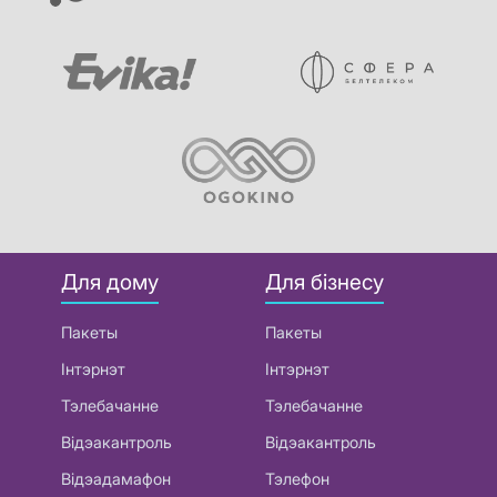
Для дому
Для бізнесу
Пакеты
Пакеты
Інтэрнэт
Інтэрнэт
Тэлебачанне
Тэлебачанне
Відэакантроль
Відэакантроль
Відэадамафон
Тэлефон