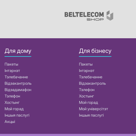
Для дому
Для бізнесу
Пакеты
Пакеты
Інтэрнэт
Інтэрнэт
Тэлебачанне
Тэлебачанне
Відэакантроль
Відэакантроль
Відэадамафон
Тэлефон
Тэлефон
Хостынг
Хостынг
Мой горад
Мой горад
Мой універсітэт
Іншыя паслугі
Іншыя паслугі
Акцыі