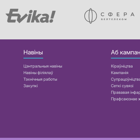
Навіны
Аб кампан
Цэнтральныя навіны
Кіраўніцтва
Навіны філіялаў
Кампанія
Тэхнічныя работы
Супрацоўніцтв
Закупкі
Сеткі сувязі
Прававая інф
Прафсаюзнае 