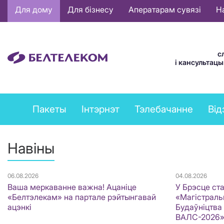
Основная
Для дому
Для бізнесу
Аператарам сувязі
Н
навигация
BE
с
і кансультац
Private
Пакеты
Інтэрнэт
Тэлебачанне
Від
services
menu
Навіны
06.08.2026
04.08.2026
Ваша меркаванне важна! Ацаніце
У Брэсце ст
«Белтэлекам» на партале рэйтынгавай
«Магістральн
ацэнкі
Будаўніцтва
ВАЛС-2026