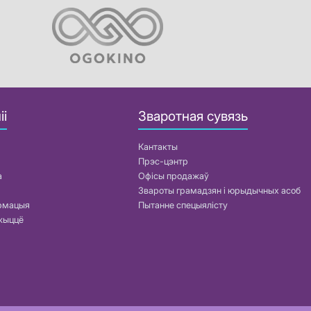
іі
Зваротная сувязь
Кантакты
Прэс-цэнтр
а
Офісы продажаў
Звароты грамадзян і юрыдычных асоб
армацыя
Пытанне спецыялісту
жыццё