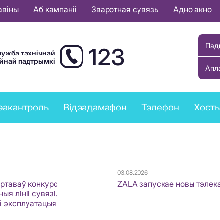
авіны
Аб кампаніі
Зваротная сувязь
Адно акно
Пад
123
лужба тэхнічнай
ыйнай падтрымкі
Апл
эакантроль
Відэадамафон
Тэлефон
Хост
03.08.2026
артаваў конкурс
ZALA запускае новы тэлек
ыя лініі сувязі.
 і эксплуатацыя
»