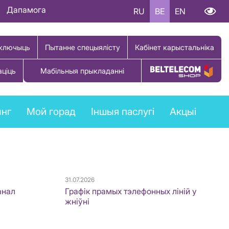
Дапамога
RU
BE
EN
ключыць
Пытанне спецыялісту
Кабінет карыстальніка
аціць
Мабільныя прыкладанні
Купіць тавар
ынг
Мой горад
Іншыя паслугі
Акцыі
31.07.2026
анал
Графік прамых тэлефонных ліній у
жніўні