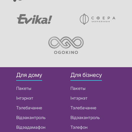
Для дому
Для бізнесу
Пакеты
Пакеты
Інтэрнэт
Інтэрнэт
Тэлебачанне
Тэлебачанне
Відэакантроль
Відэакантроль
Відэадамафон
Тэлефон