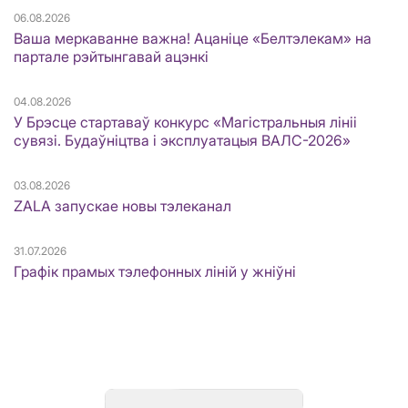
06.08.2026
Ваша меркаванне важна! Ацаніце «Белтэлекам» на
партале рэйтынгавай ацэнкі
04.08.2026
У Брэсце стартаваў конкурс «Магістральныя лініі
сувязі. Будаўніцтва і эксплуатацыя ВАЛС-2026»
03.08.2026
ZALA запускае новы тэлеканал
31.07.2026
Графік прамых тэлефонных ліній у жніўні