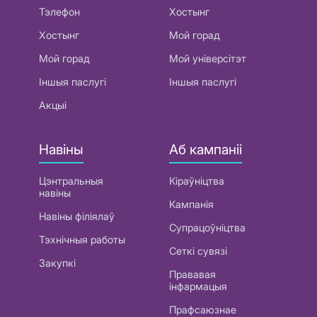
Тэлефон
Хостынг
Хостынг
Мой горад
Мой горад
Мой універсітэт
Іншыя паслугі
Іншыя паслугі
Акцыі
Навіны
Аб кампаніі
Цэнтральныя
Кіраўніцтва
навіны
Кампанія
Навіны філіялаў
Супрацоўніцтва
Тэхнічныя работы
Сеткі сувязі
Закупкі
Прававая
інфармацыя
Прафсаюзнае