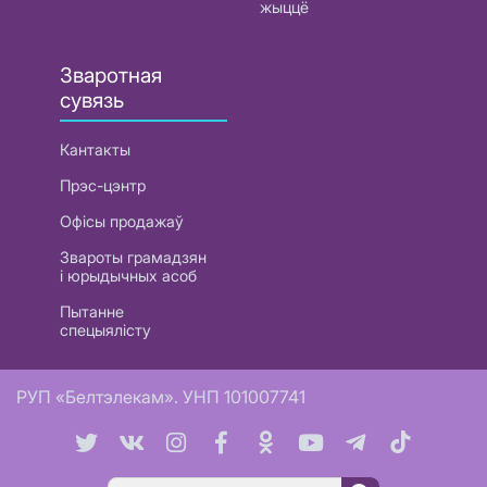
жыццё
Зваротная
сувязь
Кантакты
Прэс-цэнтр
Офісы продажаў
Звароты грамадзян
і юрыдычных асоб
Пытанне
спецыялісту
РУП «Белтэлекам». УНП 101007741
Пошук