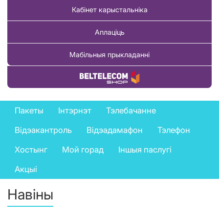
Кабінет карыстальніка
Аплаціць
Мабільныя прыкладанні
Купіць тавар
Private
Пакеты
Інтэрнэт
Тэлебачанне
services
Відэакантроль
Відэадамафон
Тэлефон
menu
Хостынг
Мой горад
Іншыя паслугі
Акцыі
Навіны