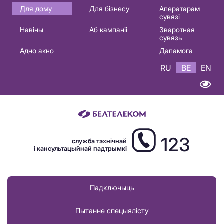
Основная
Для дому
Для бізнесу
Аператарам
сувязі
навигация
Навіны
Аб кампаніі
Зваротная
BE
сувязь
Адно акно
Дапамога
RU
BE
EN
123
служба тэхнічнай
і кансультацыйнай падтрымкі
Падключыць
Пытанне спецыялісту