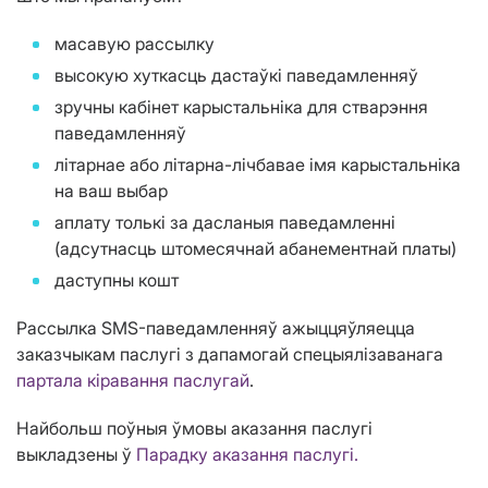
масавую рассылку
высокую хуткасць дастаўкі паведамленняў
зручны кабінет карыстальніка для стварэння
паведамленняў
літарнае або літарна-лічбавае імя карыстальніка
на ваш выбар
аплату толькі за дасланыя паведамленні
(адсутнасць штомесячнай абанементнай платы)
даступны кошт
Рассылка SMS-паведамленняў ажыццяўляецца
заказчыкам паслугі з дапамогай спецыялізаванага
партала кіравання паслугай
.
Найбольш поўныя ўмовы аказання паслугі
выкладзены ў
Парадку аказання паслугі.