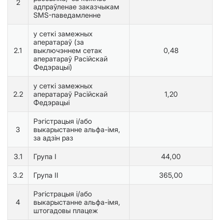
2
адпраўленае заказчыкам
SMS-паведамленне
у сеткi замежных
аператараў (за
2.1
выключэннем сетак
0,48
аператараў Расійскай
Федэрацыі)
у сеткi замежных
2.2
аператараў Расійскай
1,20
Федэрацыі
Рэгістрацыя і/або
3
выкарыстанне альфа-iмя,
за адзін раз
3.1
Група I
44,00
3.2
Група II
365,00
Рэгістрацыя і/або
4
выкарыстанне альфа-iмя,
штогадовы плацеж