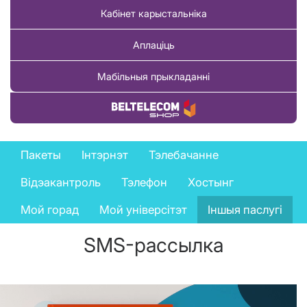
Кабінет карыстальніка
Аплаціць
Мабільныя прыкладанні
Купіць тавар
Business
Пакеты
Інтэрнэт
Тэлебачанне
services
Відэакантроль
Тэлефон
Хостынг
menu
Мой горад
Мой універсітэт
Іншыя паслугі
SMS-рассылка