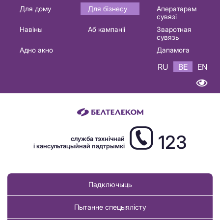
Основная
Для дому
Для бізнесу
Аператарам
сувязі
навигация
Навіны
Аб кампаніі
Зваротная
BE
сувязь
Адно акно
Дапамога
RU
BE
EN
123
служба тэхнічнай
і кансультацыйнай падтрымкі
Падключыць
Пытанне спецыялісту