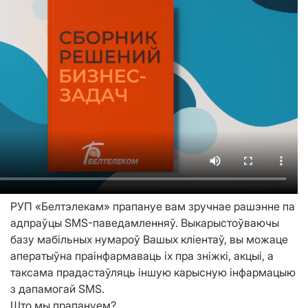
РУП «Белтэлекам» прапануе вам зручнае рашэнне па
адпраўцы SMS-паведамленняў. Выкарыстоўваючы
базу мабільных нумароў Вашых кліентаў, вы можаце
аператыўна праінфармаваць іх пра зніжкі, акцыі, а
таксама прадастаўляць іншую карысную інфармацыю
з дапамогай SMS.
Што мы прапануем?