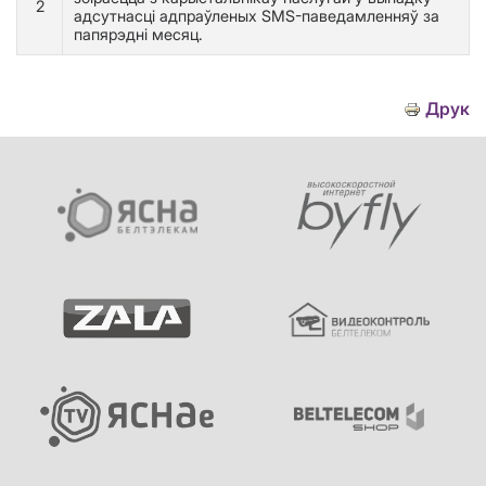
2
адсутнасці адпраўленых SMS-паведамленняў за
папярэдні месяц.
Друк