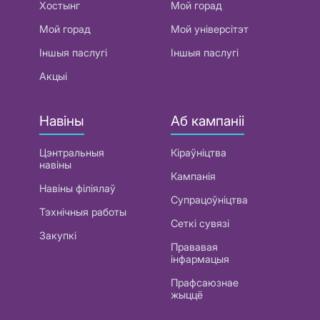
Хостынг
Мой горад
Мой горад
Мой універсітэт
Іншыя паслугі
Іншыя паслугі
Акцыі
Навіны
Аб кампаніі
Цэнтральныя
Кіраўніцтва
навіны
Кампанія
Навіны філіялаў
Супрацоўніцтва
Тэхнічныя работы
Сеткі сувязі
Закупкі
Прававая
інфармацыя
Прафсаюзнае
жыццё