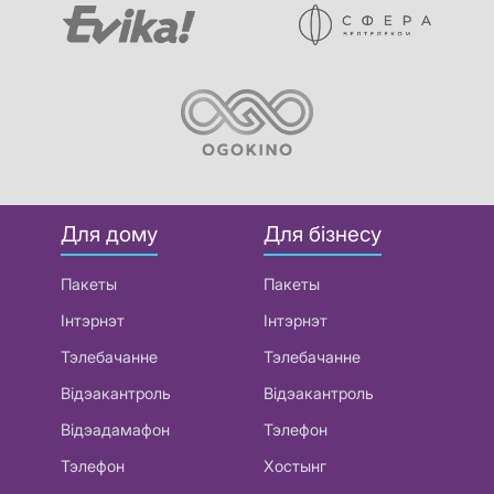
Для дому
Для бізнесу
Пакеты
Пакеты
Інтэрнэт
Інтэрнэт
Тэлебачанне
Тэлебачанне
Відэакантроль
Відэакантроль
Відэадамафон
Тэлефон
Тэлефон
Хостынг