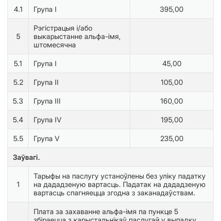
4.1
Група I
395,00
Рэгістрацыя і/або
5
выкарыстанне альфа-iмя,
штомесячна
5.1
Група I
45,00
5.2
Група II
105,00
5.3
Група III
160,00
5.4
Група IV
195,00
5.5
Група V
235,00
Заўвагі.
Тарыфы на паслугу устаноўлены без уліку падатку
1
на дададзеную вартасць. Падатак на дададзеную
вартасць спагняецца згодна з заканадаўствам.
Плата за захаванне альфа-імя па пункце 5
збіраецца з карыстальнікаў паслугай у выпадку