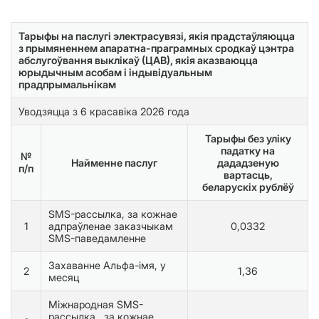
Тарыфы на паслугі электрасувязі, якія прадстаўляюцца
з прымяненнем апаратна-праграмных сродкаў цэнтра
абслугоўвання выклікаў (ЦАВ), якія аказваюцца
юрыдычным асобам і індывідуальным
прадпрымальнікам
Уводзяцца з 6 красавiка 2026 года
Тарыфы без уліку
падатку на
№
Найменне паслуг
дададзеную
п/п
вартасць,
беларускіх рублёў
SMS-рассылка, за кожнае
1
адпраўленае заказчыкам
0,0332
SMS-паведамленне
Захаванне Альфа-імя, у
2
1,36
месяц
Мiжнародная SMS-
рассылка, за кожнае