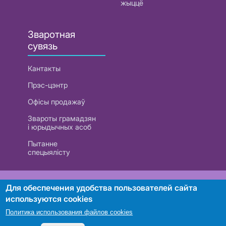
жыццё
Зваротная
сувязь
Кантакты
Прэс-цэнтр
Офісы продажаў
Звароты грамадзян
і юрыдычных асоб
Пытанне
спецыялісту
РУП «Белтэлекам». УНП 101007741
Для обеспечения удобства пользователей сайта
используются cookies
Политика использования файлов cookies
Пошук