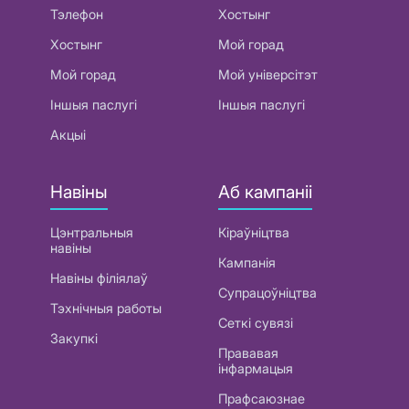
Тэлефон
Хостынг
Хостынг
Мой горад
Мой горад
Мой універсітэт
Іншыя паслугі
Іншыя паслугі
Акцыі
Навіны
Аб кампаніі
Цэнтральныя
Кіраўніцтва
навіны
Кампанія
Навіны філіялаў
Супрацоўніцтва
Тэхнічныя работы
Сеткі сувязі
Закупкі
Прававая
інфармацыя
Прафсаюзнае