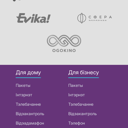
Для дому
Для бізнесу
Пакеты
Пакеты
Інтэрнэт
Інтэрнэт
Тэлебачанне
Тэлебачанне
Відэакантроль
Відэакантроль
Відэадамафон
Тэлефон