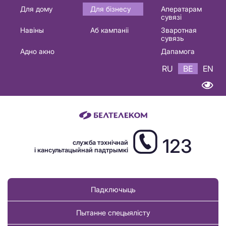
Основная
Для дому
Для бізнесу
Аператарам
сувязі
навигация
Навіны
Аб кампаніі
Зваротная
BE
сувязь
Адно акно
Дапамога
RU
BE
EN
123
служба тэхнічнай
і кансультацыйнай падтрымкі
Падключыць
Пытанне спецыялісту