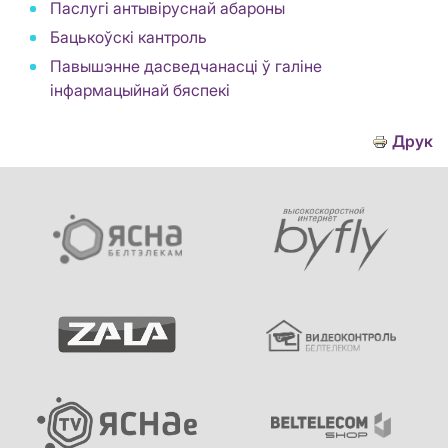
Паслугі антывіруснай абароны
Бацькоўскi кантроль
Павышэнне дасведчанасці ў галіне
інфармацыйнай бяспекі
Друк