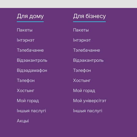
Для дому
Для бізнесу
Пакеты
Пакеты
Інтэрнэт
Інтэрнэт
Тэлебачанне
Тэлебачанне
Відэакантроль
Відэакантроль
Відэадамафон
Тэлефон
Тэлефон
Хостынг
Хостынг
Мой горад
Мой горад
Мой універсітэт
Іншыя паслугі
Іншыя паслугі
Акцыі