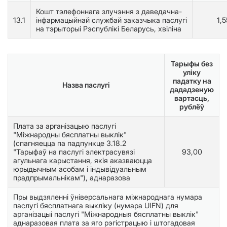
Кошт тэлефоннага злучэння з даведачна-
13.1
інфармацыйнай службай заказчыка паслугі
1,5
на тэрыторыі Рэспублікі Беларусь, хвіліна
Тарыфы без
уліку
падатку на
Назва паслугі
дададзеную
вартасць,
рублёў
Плата за арганізацыю паслугі
"Міжнародны бясплатны выклік"
(спагняецца па падпункце 3.18.2
"Тарыфаў на паслугі электрасувязі
93,00
агульнага карыстання, якія аказваюцца
юрыдычным асобам і індывідуальным
прадпрымальнікам"), аднаразова
Пры выдзяленні ўніверсальнага міжнароднага нумара
паслугі бясплатнага выкліку (нумара UIFN) для
арганізацыі паслугі "Міжнародныя бясплатны выклік"
аднаразовая плата за яго рэгістрацыю і штогадовая