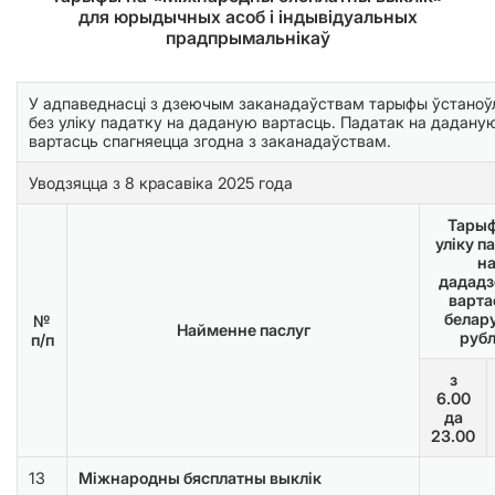
для юрыдычных асоб і індывідуальных
прадпрымальнікаў
У адпаведнасці з дзеючым заканадаўствам тарыфы ўстаноў
без уліку падатку на даданую вартасць. Падатак на дадану
вартасць спагняецца згодна з заканадаўствам.
Уводзяцца з 8 красавіка 2025 года
Тарыф
уліку п
н
дадад
варта
белар
№
Найменне паслуг
руб
п/п
з
6.00
да
23.00
13
Міжнародны бясплатны выклік