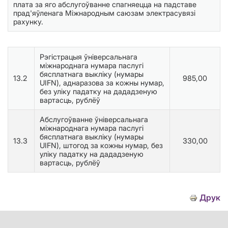
плата за яго абслугоўванне спагняецца на падставе
прад'яўленага Міжнародным саюзам электрасувязі
рахунку.
Рэгістрацыя ўніверсальнага
міжнароднага нумара паслугі
бясплатнага выкліку (нумары
13.2
985,00
UIFN), аднаразова за кожны нумар,
без уліку падатку на дададзеную
вартасць, рублёў
Абслугоўванне ўніверсальнага
міжнароднага нумара паслугі
бясплатнага выкліку (нумары
13.3
330,00
UIFN), штогод за кожны нумар, без
уліку падатку на дададзеную
вартасць, рублёў
Друк