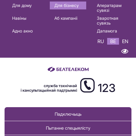
Основная
Для дому
Для бізнесу
Аператарам
сувязі
навигация
Навіны
Аб кампаніі
Зваротная
BE
сувязь
Адно акно
Дапамога
RU
BE
EN
123
служба тэхнічнай
і кансультацыйнай падтрымкі
Падключыць
Пытанне спецыялісту