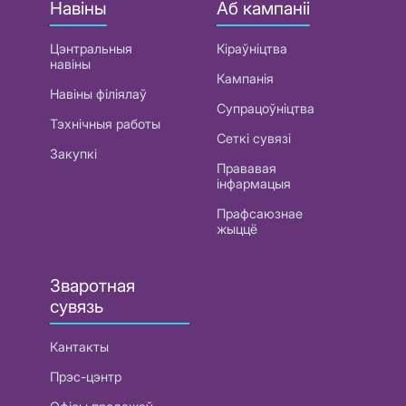
Навіны
Аб кампаніі
Цэнтральныя
Кіраўніцтва
навіны
Кампанія
Навіны філіялаў
Супрацоўніцтва
Тэхнічныя работы
Сеткі сувязі
Закупкі
Прававая
інфармацыя
Прафсаюзнае
жыццё
Зваротная
сувязь
Кантакты
Прэс-цэнтр