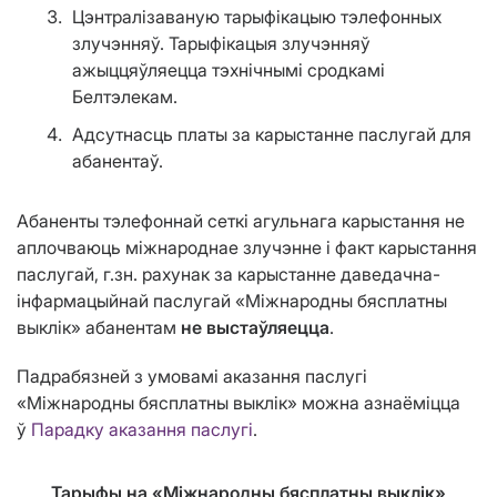
Цэнтралізаваную тарыфікацыю тэлефонных
злучэнняў. Тарыфікацыя злучэнняў
ажыццяўляецца тэхнічнымі сродкамі
Белтэлекам.
Адсутнасць платы за карыстанне паслугай для
абанентаў.
Абаненты тэлефоннай сеткі агульнага карыстання не
аплочваюць міжнароднае злучэнне і факт карыстання
паслугай, г.зн. рахунак за карыстанне даведачна-
інфармацыйнай паслугай «Міжнародны бясплатны
выклік» абанентам
не выстаўляецца
.
Падрабязней з умовамі аказання паслугі
«Міжнародны бясплатны выклік» можна азнаёміцца
ў
Парадку аказання паслугі
.
Тарыфы на «Міжнародны бясплатны выклік»