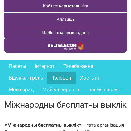
Кабінет карыстальніка
Аплаціць
Мабільныя прыкладанні
Купіць тавар
Business
Пакеты
Інтэрнэт
Тэлебачанне
services
Відэакантроль
Тэлефон
Хостынг
menu
Мой горад
Мой універсітэт
Іншыя паслугі
Міжнародны бясплатны выклік
«Міжнародны бясплатны выклік»
– гэта арганізацыя