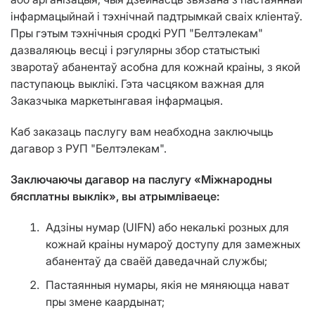
інфармацыйнай і тэхнічнай падтрымкай сваіх кліентаў.
Пры гэтым тэхнічныя сродкі РУП "Белтэлекам"
дазваляюць весці і рэгулярны збор статыстыкі
зваротаў абанентаў асобна для кожнай краіны, з якой
паступаюць выклікі. Гэта часцяком важная для
Заказчыка маркетынгавая інфармацыя.
Каб заказаць паслугу вам неабходна заключыць
дагавор з РУП "Белтэлекам".
Заключаючы дагавор на паслугу «Міжнародны
бясплатны выклік», вы атрымліваеце:
Адзіны нумар (UIFN) або некалькі розных для
кожнай краіны нумароў доступу для замежных
абанентаў да сваёй даведачнай службы;
Пастаянныя нумары, якія не мяняюцца нават
пры змене каардынат;