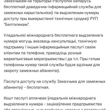
Заказчыкам на тэрыторыі Рэспублікі Беларусь
бясплатнай даведачна-інфармацыйнай службы для
замежных карыстальнікаў па выдзеленым нумары
доступу пры выкарыстанні тэхнічных сродкаў РУП
“Белтэлекам”.
Уладальнікі міжнароднага бясплатнага выдзеленага
нумара могуць аказваць кансультацыі, тэхнічную
падтрымку і іншыя інфармацыйныя паслугі сваім
кліентам па тэлефоне, праводзіць розныя
маркетынгавыя мерапрыемствы і да т.п. Пры гэтым
тэлефонны нумар такой службы будзе адзіным для
звароту замежных абанентаў.
Паслуга доступу на службу Заказчыка для замежных
абанентаў - бясплатная.
Кошт паслугі аплачвае ўладальнік міжнароднага
выдзеленага нумара - зацікаўленае прадпрыемства
або арганізацыя, чыя дзейнасць звязана з пастаяннай