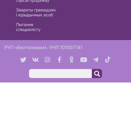
Офісы продажаў
Звароты грамадзян
і юрыдычных асоб
Пытанне
спецыялісту
РУП «Белтэлекам». УНП 101007741
Пошук