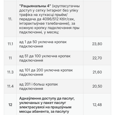
"Рацыянальны 4"
(кругласутачны
доступ у сетку Інтэрнэт без уліку
трафіка на хуткасці прыём/
11.
перадача да 4096/512 Кбіт/сек,
інтэрактыўнае тэлебачанне), за
кожную кропку падключэння пры
падключэнні, у месяц:
ад 1 да 50 уключна кропак
11.1
23,80
падключэння
ад 51 да 100 уключна кропак
11
22,70
падключэння
ад 101 да 200 уключна кропак
11.3
21,60
падключэння
ад 201 і больш кропак
11.4
20,50
падключэння
Аднаўленне доступу да паслуг,
уключаных у пакет паслуг
12
12,48
электрасувязі на працоўным
месцы абанента, за паслугу