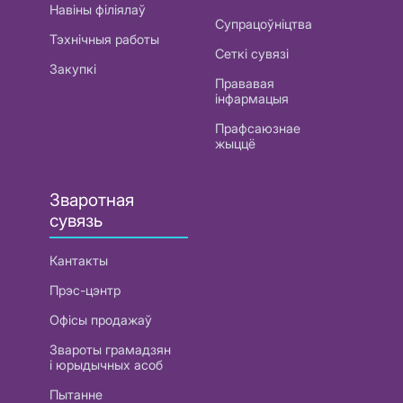
Навіны філіялаў
Супрацоўніцтва
Тэхнічныя работы
Сеткі сувязі
Закупкі
Прававая
інфармацыя
Прафсаюзнае
жыццё
Зваротная
сувязь
Кантакты
Прэс-цэнтр
Офісы продажаў
Звароты грамадзян
і юрыдычных асоб
Пытанне