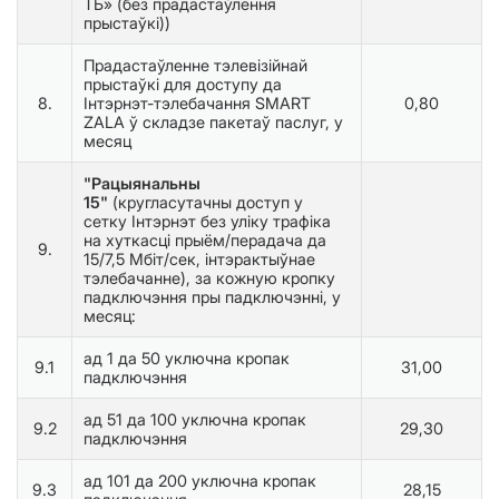
ТБ» (без прадастаўлення 
прыстаўкі)
)
Прадастаўленне тэлевізійнай
прыстаўкі для доступу да
8.
Інтэрнэт-тэлебачання SMART
0,80
ZALA ў складзе пакетаў паслуг, у
месяц
"Рацыянальны
15"
(кругласутачны доступ у
сетку Інтэрнэт без уліку трафіка
на хуткасці прыём/перадача да
9.
15/7,5 Мбіт/сек, інтэрактыўнае
тэлебачанне), за кожную кропку
падключэння пры падключэнні, у
месяц:
ад 1 да 50 уключна кропак
9.1
31,00
падключэння
ад 51 да 100 уключна кропак
9.2
29,30
падключэння
ад 101 да 200 уключна кропак
9.3
28,15