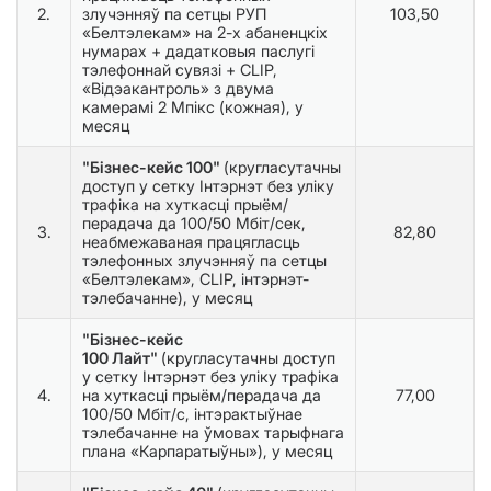
2.
злучэнняў па сетцы РУП
103,50
«Белтэлекам» на 2-х абаненцкіх
нумарах + дадатковыя паслугі
тэлефоннай сувязі + CLIP,
«Відэакантроль» з двума
камерамі 2 Мпікс (кожная), у
месяц
"Бізнес-кейс 100"
(кругласутачны
доступ у сетку Інтэрнэт без уліку
трафіка на хуткасці прыём/
перадача да 100/50 Мбіт/сек,
3.
82,80
неабмежаваная працягласць
тэлефонных злучэнняў па сетцы
«Белтэлекам», CLIP, інтэрнэт-
тэлебачанне), у месяц
"Бізнес-кейс
100 Лайт"
(кругласутачны доступ
у сетку Інтэрнэт без уліку трафіка
4.
на хуткасці прыём/перадача да
77,00
100/50 Мбіт/с, інтэрактыўнае
тэлебачанне на ўмовах тарыфнага
плана «Карпаратыўны»), у месяц