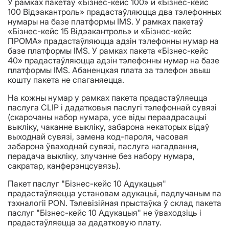
У рамках пакетаў «Бізнес-кейс 100» и «Бізнес-кейс
100 Вiдэакантроль» прадастаўляюцца два тэлефонных
нумары на базе платформы IMS. У рамках пакетаў
«Бізнес-кейс 15 Вiдэакантроль» и «Бізнес-кейс
ПРОМА» прадастаўляюцца адзiн тэлефонны нумар на
базе платформы IMS. У рамках пакета «Бізнес-кейс
40» прадастаўляюцца адзiн тэлефонны нумар на базе
платформы IMS. Абаненцкая плата за тэлефон звыш
кошту пакета не спаганяецца.
На кожны нумар у рамках пакета прадастаўляецца
паслуга CLIP і дадатковыя паслугі тэлефоннай сувязі
(скарочаны набор нумара, усе віды пераадрасацыі
выкліку, чаканне выкліку, забарона некаторых відаў
выходнай сувязі, замена код-пароля, часовая
забарона ўваходнай сувязі, паслуга нагадвання,
перадача выкліку, злучэнне без набору нумара,
сакратар, канферэнцсувязь).
Пакет паслуг "Бізнес-кейс 10 Адукацыя"
прадастаўляецца установам адукацыі, падлучаным па
тэхналогіі PON. Тэлевізійная прыстаўка ў склад пакета
паслуг "Бізнес-кейс 10 Адукацыя" не ўваходзіць і
прадастаўляецца за дадатковую плату.