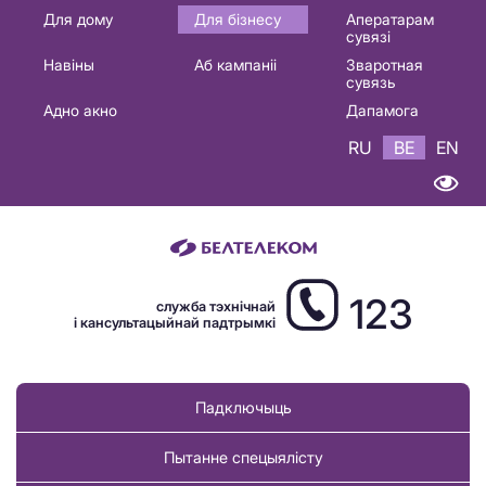
Основная
Для дому
Для бізнесу
Аператарам
сувязі
навигация
Навіны
Аб кампаніі
Зваротная
BE
сувязь
Адно акно
Дапамога
RU
BE
EN
123
служба тэхнічнай
і кансультацыйнай падтрымкі
Падключыць
Пытанне спецыялісту