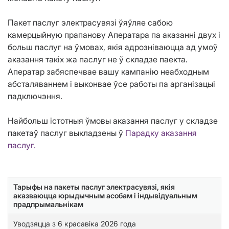
Пакет паслуг электрасувязі ўяўляе сабою
камерцыйную прапанову Аператара па аказанні двух і
больш паслуг на ўмовах, якія адрозніваюцца ад умоў
аказання такіх жа паслуг не ў складзе паекта.
Аператар забяспечвае вашу кампанію неабходным
абсталяваннем і выконвае ўсе работы па арганізацыі
падключэння.
Найбольш істотныя ўмовы аказання паслуг у складзе
пакетаў паслуг выкладзены ў
Парадку аказання
паслуг.
Тарыфы на пакеты паслуг электрасувязі, якія
аказваюцца юрыдычным асобам і індывідуальным
прадпрымальнікам
Уводзяцца з 6 красавiка 2026 года