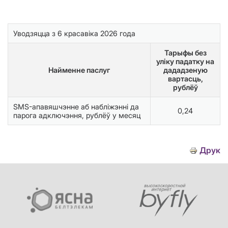
Уводзяцца з 6 красавiка 2026 года
Тарыфы без
уліку падатку на
Найменне паслуг
дададзеную
вартасць,
рублёў
SMS-апавяшчэнне аб набліжэнні да
0,24
парога адключэння, рублёў у месяц
Друк