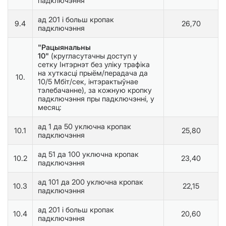
падключэння
ад 201 і больш кропак
9.4
26,70
падключэння
"Рацыянальны
10"
(кругласутачны доступ у
сетку Інтэрнэт без уліку трафіка
на хуткасці прыём/перадача да
10.
10/5 Мбіт/сек, інтэрактыўнае
тэлебачанне), за кожную кропку
падключэння пры падключэнні, у
месяц:
ад 1 да 50 уключна кропак
10.1
25,80
падключэння
ад 51 да 100 уключна кропак
10.2
23,40
падключэння
ад 101 да 200 уключна кропак
10.3
22,15
падключэння
ад 201 і больш кропак
10.4
20,60
падключэння