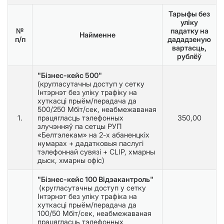
Тарыфы без
уліку
№
падатку на
Найменне
п/п
дададзеную
вартасць,
рублёў
"Бізнес-кейс 500"
(кругласутачны доступ у сетку
Інтэрнэт без уліку трафіку на
хуткасці прыём/перадача да
500/250 Мбіт/сек, неабмежаваная
1.
працягласць тэлефонных
350,00
злучэнняў па сетцы РУП
«Белтэлекам» на 2-х абаненцкіх
нумарах + дадатковыя паслугі
тэлефоннай сувязі + CLIP, хмарны
дыск, хмарны офіс)
"Бізнес-кейс 100 Відэакантроль"
(кругласутачны доступ у сетку
Інтэрнэт без уліку трафіка на
хуткасці прыём/перадача да
100/50 Мбіт/сек, неабмежаваная
працягласць тэлефонных