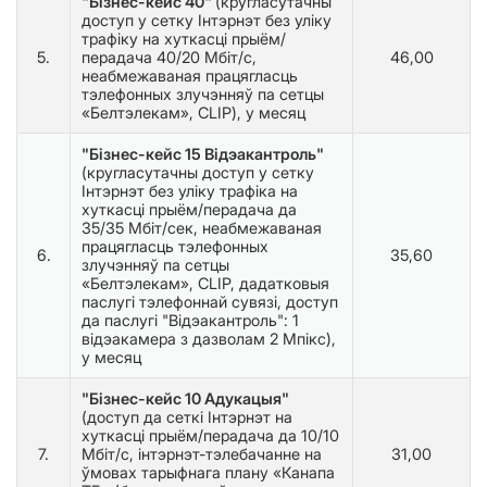
"Бізнес-кейс 40"
(кругласутачны
доступ у сетку Інтэрнэт без уліку
трафіку на хуткасці прыём/
5.
перадача 40/20 Мбіт/с,
46,00
неабмежаваная працягласць
тэлефонных злучэнняў па сетцы
«Белтэлекам», CLIP), у месяц
"Бiзнес-кейс 15 Відэакантроль"
(кругласутачны доступ у сетку
Інтэрнэт без уліку трафіка на
хуткасці прыём/перадача да
35/35 Мбіт/сек, неабмежаваная
працягласць тэлефонных
6.
35,60
злучэнняў па сетцы
«Белтэлекам», CLIP, дадатковыя
паслугі тэлефоннай сувязі, доступ
да паслугі "Відэакантроль": 1
відэакамера з дазволам 2 Мпікс),
у месяц
"Бізнес
-кейс
10
Адукацыя"
(доступ
да сеткі
Інтэрнэт
на 
хуткасці
прыём
/перадача да
10/10 
7.
Мбіт/с, інтэрнэт-тэлебачанне на 
31,00
ўмовах тарыфнага плану «Канапа 