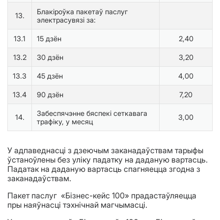
Блакіроўка пакетаў паслуг
13.
электрасувязі за:
13.1
15 дзён
2,40
13.2
30 дзён
3,20
13.3
45 дзён
4,00
13.4
90 дзён
7,20
Забеспячэнне бяспекі сеткавага
14.
3,00
трафіку, у месяц
У адпаведнасці з дзеючым заканадаўствам тарыфы
ўстаноўлены без уліку падатку на даданую вартасць.
Падатак на даданую вартасць спагняецца згодна з
заканадаўствам.
Пакет паслуг «Бізнес-кейс 100» прадастаўляецца
пры наяўнасці тэхнічнай магчымасці.