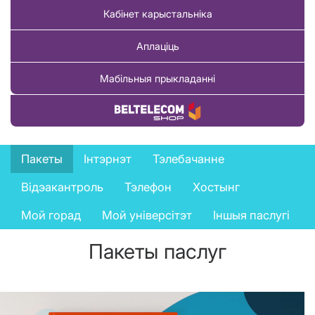
Кабінет карыстальніка
Аплаціць
Мабільныя прыкладанні
Купіць тавар
Business
Пакеты
Інтэрнэт
Тэлебачанне
services
Відэакантроль
Тэлефон
Хостынг
menu
Мой горад
Мой універсітэт
Іншыя паслугі
Пакеты паслуг