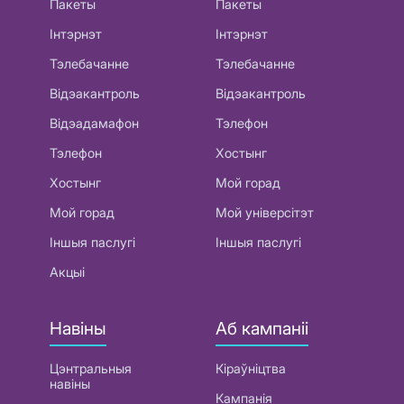
Пакеты
Пакеты
Інтэрнэт
Інтэрнэт
Тэлебачанне
Тэлебачанне
Відэакантроль
Відэакантроль
Відэадамафон
Тэлефон
Тэлефон
Хостынг
Хостынг
Мой горад
Мой горад
Мой універсітэт
Іншыя паслугі
Іншыя паслугі
Акцыі
Навіны
Аб кампаніі
Цэнтральныя
Кіраўніцтва
навіны
Кампанія