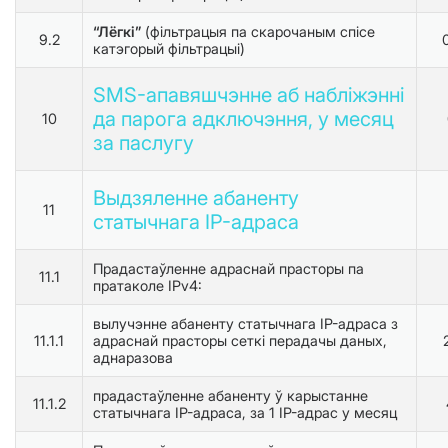
“Лёгкі”
(фільтрацыя па скарочаным спісе
9.2
катэгорый фільтрацыі)
SMS-апавяшчэнне аб набліжэнні
да парога адключэння, у месяц
10
за паслугу
Выдзяленне абаненту
11
статычнага IP-адраса
Прадастаўленне адраснай прасторы па
11.1
пратаколе IPv4:
вылучэнне абаненту статычнага IP-адраса з
11.1.1
адраснай прасторы сеткі перадачы даных,
аднаразова
прадастаўленне абаненту ў карыстанне
11.1.2
статычнага IP-адраса, за 1 IP-адрас у месяц