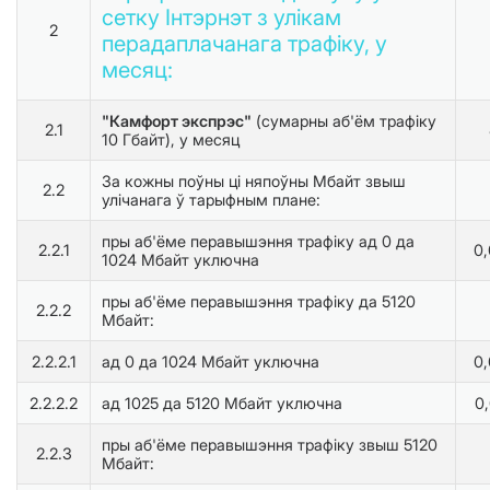
сетку Інтэрнэт з улікам
2
перадаплачанага трафіку, у
месяц:
"Камфорт экспрэс"
(сумарны аб'ём трафіку
2.1
10 Гбайт), у месяц
За кожны поўны ці няпоўны Мбайт звыш
2.2
улічанага ў тарыфным плане:
пры аб'ёме перавышэння трафіку ад 0 да
2.2.1
0
1024 Мбайт уключна
пры аб'ёме перавышэння трафіку да 5120
2.2.2
Мбайт:
2.2.2.1
ад 0 да 1024 Мбайт уключна
0
2.2.2.2
ад 1025 да 5120 Мбайт уключна
0
пры аб'ёме перавышэння трафіку звыш 5120
2.2.3
Мбайт: