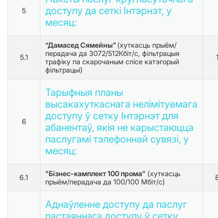
доступу да сеткі Інтэрнэт, у
5
месяц:
“Дамасед Сямейны”
(хуткасць прыём/
перадача да 3072/512Кбіт/с, фільтрацыя
5.1
трафіку па скарочаным спісе катэгорый
фільтрацыі)
Тарыфныя планы
высакахуткаснага нелімітуемага
доступу ў сетку Інтэрнэт для
6
абанентаў, якія не карыстаюцца
паслугамі тэлефоннай сувязі, у
месяц:
"Бізнес-камплект 100 прома"
(хуткасць
6.1
прыём/перадача да 100/100 Мбіт/с)
Аднаўленне доступу да паслуг
пастаяннага доступу ў сетку