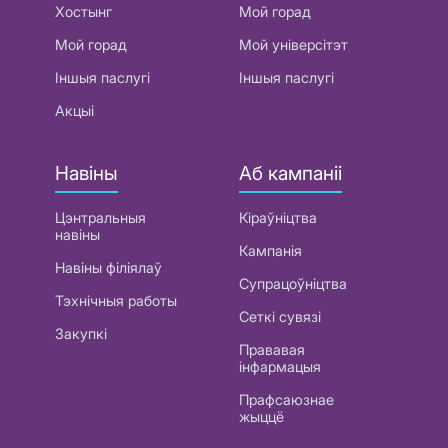
Хостынг
Мой горад
Мой горад
Мой універсітэт
Іншыя паслугі
Іншыя паслугі
Акцыі
Навіны
Аб кампаніі
Цэнтральныя
Кіраўніцтва
навіны
Кампанія
Навіны філіялаў
Супрацоўніцтва
Тэхнічныя работы
Сеткі сувязі
Закупкі
Прававая
інфармацыя
Прафсаюзнае
жыццё