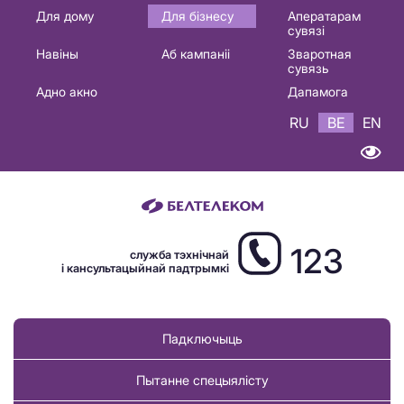
Основная
Для дому
Для бізнесу
Аператарам
сувязі
навигация
Навіны
Аб кампаніі
Зваротная
BE
сувязь
Адно акно
Дапамога
RU
BE
EN
123
служба тэхнічнай
і кансультацыйнай падтрымкі
Падключыць
Пытанне спецыялісту