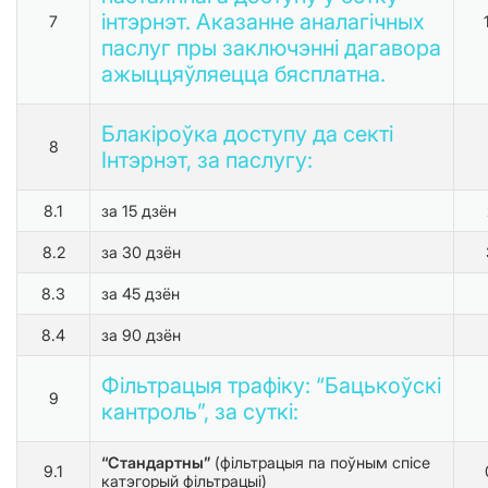
інтэрнэт. Аказанне аналагічных
7
паслуг пры заключэнні дагавора
ажыццяўляецца бясплатна.
Блакіроўка доступу да секті
8
Інтэрнэт, за паслугу:
8.1
за 15 дзён
8.2
за 30 дзён
8.3
за 45 дзён
8.4
за 90 дзён
Фільтрацыя трафіку: “Бацькоўскі
9
кантроль”, за суткі:
“Стандартны”
(фільтрацыя па поўным спісе
9.1
катэгорый фільтрацыі)