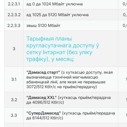
2.2.3.1
ад 0 да 1024 Мбайт уключна
0
2.2.3.2
ад 1025 да 5120 Мбайт уключна
0
2.2.3.3
звыш 5120 Мбайт
0
Тарыфныя планы
кругласутачнага доступу ў
3
сетку Інтэрнэт (без уліку
трафіку), у месяц:
"Дамасед старт"
(з хуткасцю доступу, якая
вызначаецца тэхнічнай магчымасцю
3.1
абаненцкай лініі, але якая не перавышае
3072/512 Кбіт/с на прыём/перадачу)
"Дамасед XXL"
(хуткасць прыём/перадача
3.2
да 4096/512 Кбіт/с)
"СуперДамасед"
(хуткасць прыём/перадача
3.3
да 6144/512 Кбіт/с)