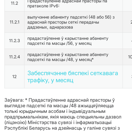
Прадастаўленне адраснай прасторы па
11.2
пратаколе IPv6:
вылучэнне абаненту падсеткі (48 або 56
) з
11.2.1
адраснай прасторы сеткі перадачы
дадзеных, аднаразова
прадастаўленне ў карыстанне абаненту
11.2.3
падсеткі па масцы /56, у месяц
прадастаўленне ў карыстанне абаненту
11.2.4
1
падсеткі па масцы /48, у месяц*
Забеспячэнне бяспекі сеткавага
12
трафіку, у месяц
Заўвага: * Прадастаўленне адраснай прасторы ў
выглядзе падсеткі па масцы /48 ажыццяўляецца
толькі юрыдычным асобам і індывідуальным
прадпрымальнікам, якія маюць спецыяльны дазвол
(ліцэнзію) Міністэрства сувязі і інфарматызацыі
Рэспублікі Беларусь на дзейнасць у галіне сувязі з