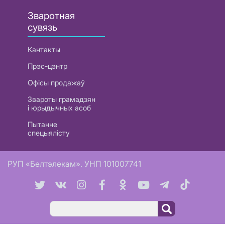
Зваротная
сувязь
Кантакты
Прэс-цэнтр
Офісы продажаў
Звароты грамадзян
і юрыдычных асоб
Пытанне
спецыялісту
РУП «Белтэлекам». УНП 101007741
Пошук