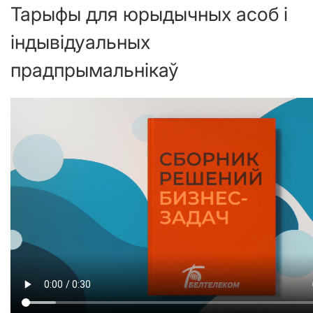
Тарыфы для юрыдычных асоб і
індывідуальных
прадпрымальнікаў