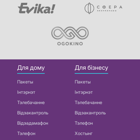
Для дому
Для бізнесу
Пакеты
Пакеты
Інтэрнэт
Інтэрнэт
Тэлебачанне
Тэлебачанне
Відэакантроль
Відэакантроль
Відэадамафон
Тэлефон
Тэлефон
Хостынг