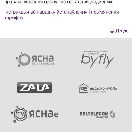
правам аказання паслуг па перадачы дадзеных.
Інструкцыя аб парадку ўстанаўлення і прымянення
тарыфаў
Друк