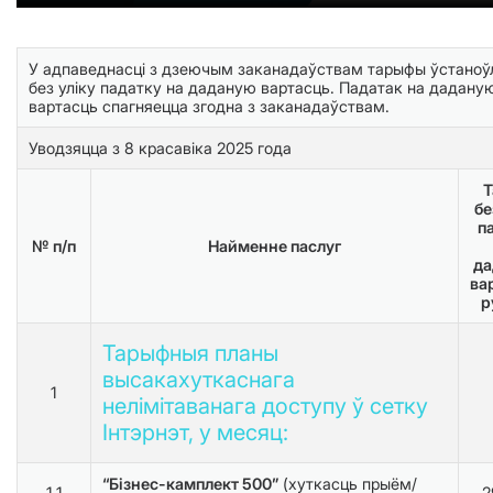
У адпаведнасці з дзеючым заканадаўствам тарыфы ўстаноў
без уліку падатку на даданую вартасць. Падатак на дадану
вартасць спагняецца згодна з заканадаўствам.
Уводзяцца з 8 красавіка 2025 года
Т
бе
п
№ п/п
Найменне паслуг
да
ва
р
Тарыфныя планы
высакахуткаснага
1
нелімітаванага доступу ў сетку
Інтэрнэт, у месяц:
“Бізнес-камплект 500”
(хуткасць прыём/
1.1
2