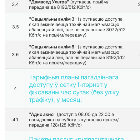
"Дамасед Ультра"
(хуткасць прыём/
3.4
перадача да 8192/512 Кбіт/с)
"Сацыяльны анлім 3"
(з хуткасцю доступа,
якая вызначаецца тэхнічнай магчымасцю
3.5
абаненцкай лініі, але не перавышае 3072/512
Кбіт/с на прыём/перадачу)
"Сацыяльны анлім 8"
(з хуткасцю доступа,
якая вызначаецца тэхнічнай магчымасцю
3.6
абаненцкай лініі, але не перавышае 8192/512
Кбіт/с на прыём/перадачу)
Тарыфныя планы пагадзіннага
доступу ў сетку Інтэрнэт у
4
фіксаваны час сутак (без уліку
трафіку), у месяц:
"Адно акно"
(доступ з 08.00 да 22.00 э
4.1
панядзелка па суботу з хуткасцю прыём/
перадача 128/128 Кбіт/с)
Пакеты паслуг кругласутачнага