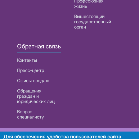
Профсоюзная
жизнь
Вышестоящий
государственный
орган
Обратная связь
Контакты
Пресс-центр
Офисы продаж
Обращения
граждан и
юридических лиц
Вопрос
специалисту
РУП «Белтелеком». УНП 101007741
Для обеспечения удобства пользователей сайта