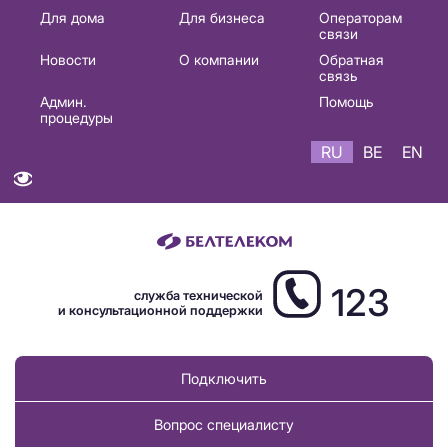
Основная
Для дома
Для бизнеса
Операторам
связи
навигация
Новости
О компании
Обратная
RU
связь
Админ.
Помощь
процедуры
RU
BE
EN
123
служба технической
и консультационной поддержки
Подключить
Вопрос специалисту