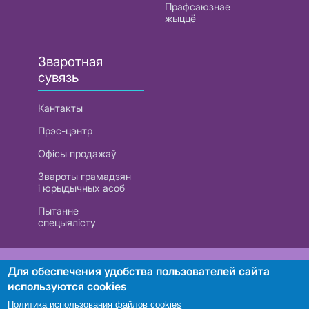
Прафсаюзнае
жыццё
Зваротная
сувязь
Кантакты
Прэс-цэнтр
Офісы продажаў
Звароты грамадзян
і юрыдычных асоб
Пытанне
спецыялісту
РУП «Белтэлекам». УНП 101007741
Для обеспечения удобства пользователей сайта
используются cookies
Политика использования файлов cookies