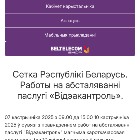
Кабінет карыстальніка
Аплаціць
Мабільныя прыкладанні
Купіць тавар
Сетка Рэспублiкi Беларусь.
Работы на абсталяваннi
паслугi «Вiдэакантроль».
07 кастрычнiка 2025 з 09.00 да 15.00 10 кастрычнiка
2025 ў сувязі з правядзеннем работ на абсталяванні
паслугі "Відэакантроль" магчыма кароткачасовая
адсутнасць (да 10 хвiлин) прагляду ў рэжыме