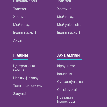
Відэадамафон
Тэлефон
Тэлефон
Хостынг
Хостынг
Мой горад
Мой горад
Мой універсітэт
Іншыя паслугі
Іншыя паслугі
Акцыі
Навіны
Аб кампаніі
Цэнтральныя
Кіраўніцтва
навіны
Кампанія
Навіны філіялаў
Супрацоўніцтва
Тэхнічныя работы
Сеткі сувязі
Закупкі
Прававая
інфармацыя