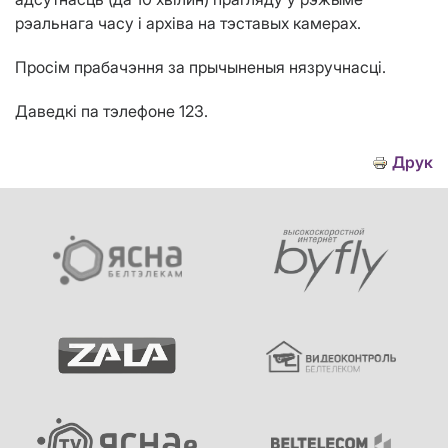
рэальнага часу і архіва на тэставых камерах.
Просім прабачэння за прычыненыя нязручнасці.
Даведкі па тэлефоне 123.
Друк