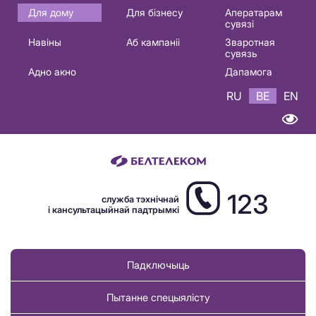
Основная
Для дому
Для бізнесу
Аператарам
сувязі
навигация
Навіны
Аб кампаніі
Зваротная
BE
сувязь
Адно акно
Дапамога
RU
BE
EN
123
служба тэхнічнай
і кансультацыйнай падтрымкі
Падключыць
Пытанне спецыялісту