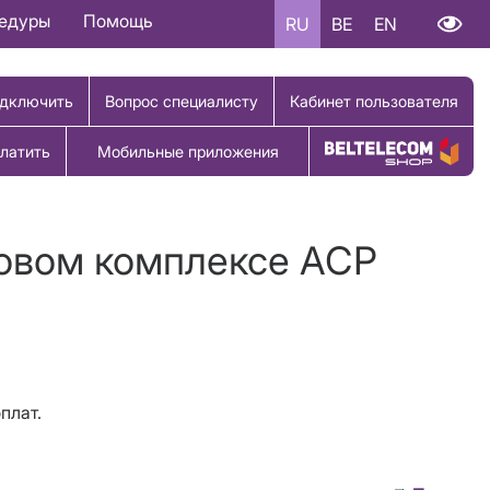
цедуры
Помощь
RU
BE
EN
дключить
Вопрос специалисту
Кабинет пользователя
латить
Мобильные приложения
Купить товар
говом комплексе АСР
плат.