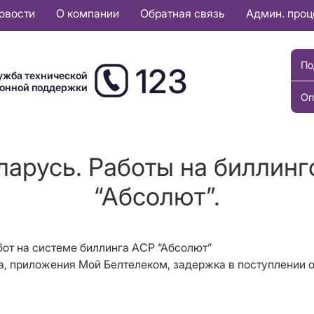
овости
О компании
Обратная связь
Админ. про
По
123
ужба технической
ионной поддержки
Оп
ларусь. Работы на биллин
“Абсолют”.
абот на системе биллинга АСР “Абсолют”
а, приложения Мой Белтелеком, задержка в поступлении о