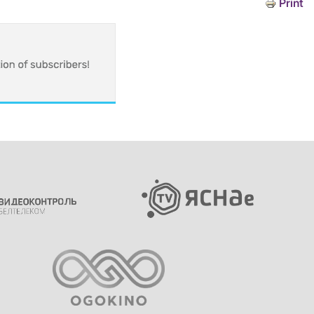
Print