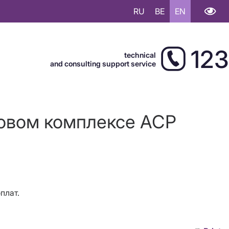
RU
BE
EN
123
technical
and consulting support service
говом комплексе АСР
плат.