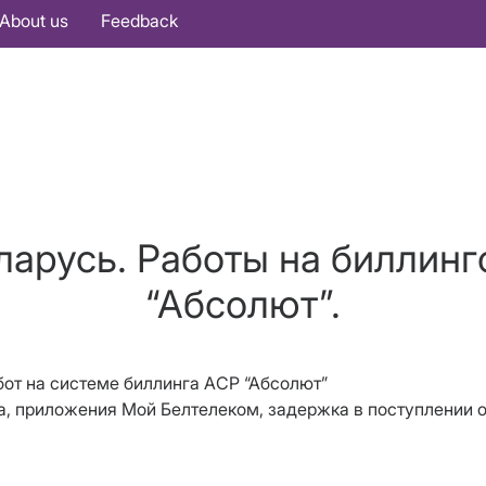
About us
Feedback
ларусь. Работы на биллин
“Абсолют”.
абот на системе биллинга АСР “Абсолют”
а, приложения Мой Белтелеком, задержка в поступлении о